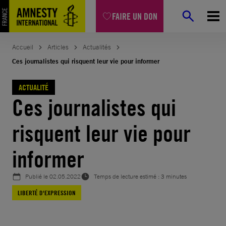
Aller
FAIRE UN DON
au
contenu
Accueil
Articles
Actualités
Ces journalistes qui risquent leur vie pour informer
ACTUALITÉ
Ces journalistes qui
risquent leur vie pour
informer
Publié le
02.05.2022
Temps de lecture estimé : 3 minutes
LIBERTÉ D'EXPRESSION