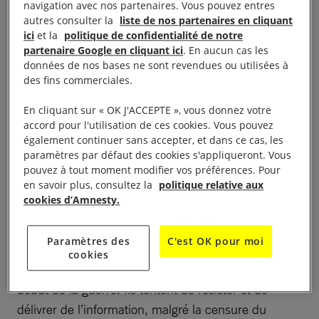
navigation avec nos partenaires. Vous pouvez entres
autres consulter la
liste de nos partenaires en cliquant
ici
et la
politique de confidentialité de notre
partenaire Google en cliquant ici
. En aucun cas les
données de nos bases ne sont revendues ou utilisées à
des fins commerciales.
En cliquant sur « OK J'ACCEPTE », vous donnez votre
accord pour l'utilisation de ces cookies. Vous pouvez
également continuer sans accepter, et dans ce cas, les
Depuis
l’invasion de l’Ukraine
, les autorités russes
paramètres par défaut des cookies s'appliqueront. Vous
pouvez à tout moment modifier vos préférences. Pour
ont déclenché une répression sans précédent
en savoir plus, consultez la
politique relative aux
contre le journalisme indépendant. Les médias les
cookies d’Amnesty.
plus populaires et critiques du pouvoir ont été
bloqués, des journalistes ont dû cesser leur travail.
Paramètres des
C'est OK pour moi
cookies
Au moins 150 journalistes ont fui la
Russie
depuis le
début de la guerre. Ils tentent de résister et de
délivrer de l’information, malgré la censure du