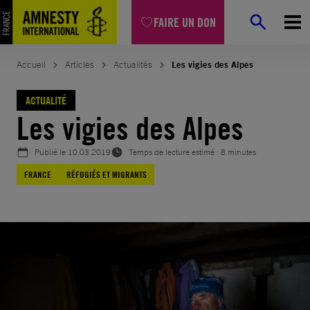
Aller
FAIRE UN DON
au
contenu
Accueil
Articles
Actualités
Les vigies des Alpes
ACTUALITÉ
Les vigies des Alpes
Publié le
10.03.2019
Temps de lecture estimé : 8 minutes
FRANCE
RÉFUGIÉS ET MIGRANTS