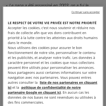
«
Le papa a été assassiné en 2003, on a fui le
Soudan en courant
», explique Fatima. En avril
Continuer sans accepter
2018, après avoir été recueillis par l’Aquarius, le
LE RESPECT DE VOTRE VIE PRIVÉE EST NOTRE PRIORITÉ
navire de SOS Méditerranée, ils arrivent en Italie. Là,
Accepter les cookies, c'est nous soutenir et réduire nos
ils racontent avoir été « exploités » dans une
frais de collecte afin que vos dons contribuent en
priorité à la lutte contre les atteintes aux droits humains
coopérative qui les accueillait près de Turin. La
dans le monde.
famille rêve alors de rejoindre un des fils de Fatima
Nous utilisons des cookies pour assurer le bon
qui vit déjà en France.
fonctionnement de notre site, personnaliser le contenu
et les publicités, et analyser notre trafic. Les données à
caractère personnel et les cookies que nous collectons
14 h 45, le froid et l’humidité transpercent les
peuvent être utilisés pour personnaliser les annonces.
épidermes. Le soleil se fait bas, mais ils n’ont pas le
Nous partageons aussi certaines informations sur votre
choix, ils partent à pied. Ils savent qu’à moins de
navigation avec nos partenaires. Vous pouvez entres
autres consulter la
liste de nos partenaires en cliquant
deux kilomètres, la PAF (police de l’air et des
ici
et la
politique de confidentialité de notre
frontières) est aux aguets. «
C’est la police qui rend
partenaire Google en cliquant ici
. En aucun cas les
la montagne dangereuse
», rappelle Michel
données de nos bases ne sont revendues ou utilisées à
des fins commerciales.
Rousseau, de l’association Tous Migrants qui vient