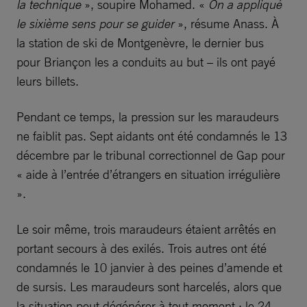
la technique
», soupire Mohamed. «
On a appliqué
le sixième sens pour se guider
», résume Anass. À
la station de ski de Montgenèvre, le dernier bus
pour Briançon les a conduits au but – ils ont payé
leurs billets.
Pendant ce temps, la pression sur les maraudeurs
ne faiblit pas. Sept aidants ont été condamnés le 13
décembre par le tribunal correctionnel de Gap pour
« aide à l’entrée d’étrangers en situation irrégulière
».
Le soir même, trois maraudeurs étaient arrêtés en
portant secours à des exilés. Trois autres ont été
condamnés le 10 janvier à des peines d’amende et
de sursis. Les maraudeurs sont harcelés, alors que
la situation peut dégénérer à tout moment : le 24