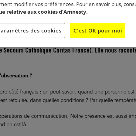
ent modifier vos préférences. Pour en savoir plus, consu
que relative aux cookies d’Amnesty.
est chargée de coordination d’actions pour la défense
Paramètres des cookies
C'est OK pour moi
migrantes à la frontière franco-italienne (pour Amnes
 France, la Cimade, Médecins du Monde, Médecins Sans
le Secours Catholique Caritas France). Elle nous racont
’observation ?
’ordre côté français : on peut savoir, quand une personne es
le est refoulée, dans quelles conditions ? Par quelle températ
pérations de communication. Notre présence est aussi impo
nd on est là.