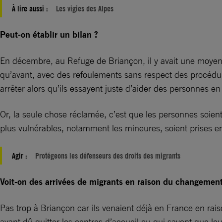
À lire aussi :
Les vigies des Alpes
Peut-on établir un bilan ?
En décembre, au Refuge de Briançon, il y avait une moyenne 
qu’avant, avec des refoulements sans respect des procédur
arrêter alors qu’ils essayent juste d’aider des personnes en
Or, la seule chose réclamée, c’est que les personnes soient 
plus vulnérables, notamment les mineures, soient prises e
Agir :
Protégeons les défenseurs des droits des migrants
Voit-on des arrivées de migrants en raison du changement
Pas trop à Briançon car ils venaient déjà en France en rai
ayant dû quitter les centres d’accueil ou qui savent que le