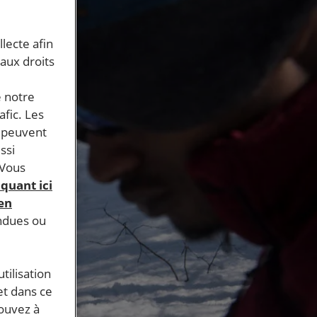
llecte afin
 aux droits
e notre
afic. Les
s peuvent
ssi
 Vous
iquant ici
 en
endues ou
tilisation
et dans ce
pouvez à