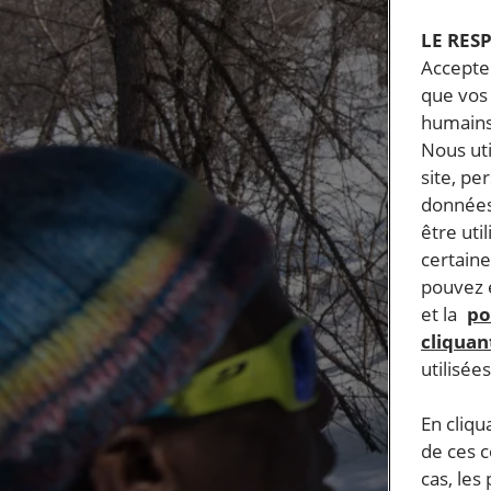
LE RES
Accepter
que vos 
humains
Nous ut
site, pe
données
être uti
certaine
pouvez e
et la
po
cliquant
utilisée
En cliqu
de ces 
cas, les