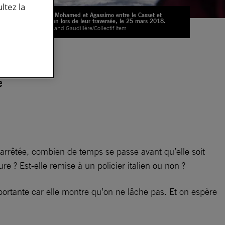
ltez la
Djibril, Mohamed et Agassimo entre le Casset et
Briançon lors de leur traversée, le 25 mars 2018.
© Bertrand Gaudillère/Collectif item
ty
e
t arrêtée, combien de temps se passe avant qu’elle soit
ure ? Est-elle remise à un policier italien ou non ?
rtante car elle montre qu’on ne lâche pas. Et on espère