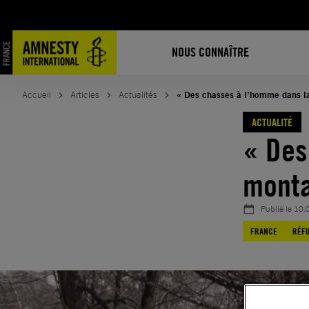
Aller
au
contenu
NOUS CONNAÎTRE
Accueil
Articles
Actualités
« Des chasses à l’homme dans l
ACTUALITÉ
« Des
mont
Publié le
10.
FRANCE
RÉFU