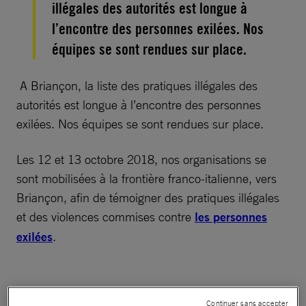
illégales des autorités est longue à
l’encontre des personnes exilées. Nos
équipes se sont rendues sur place.
A Briançon, la liste des pratiques illégales des
autorités est longue à l’encontre des personnes
exilées. Nos équipes se sont rendues sur place.
Les 12 et 13 octobre 2018, nos organisations se
sont mobilisées à la frontière franco-italienne, vers
Briançon, afin de témoigner des pratiques illégales
et des violences commises contre
les personnes
exilées
.
Continuer sans accepter