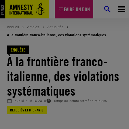
Aller
FAIRE UN DON
au
contenu
Accueil
Articles
Actualités
À la frontière franco-italienne, des violations systématiques
ENQUÊTE
À la frontière franco-
italienne, des violations
systématiques
Publié le
15.10.2018
Temps de lecture estimé : 4 minutes
RÉFUGIÉS ET MIGRANTS