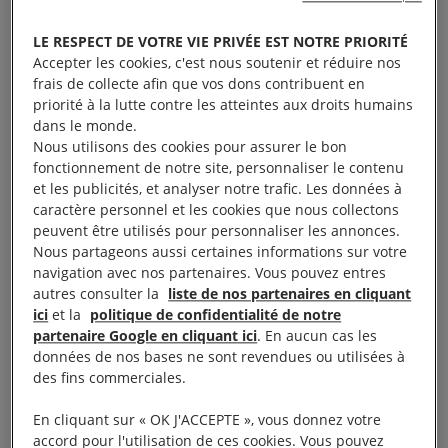
Une longue liste de
pratiques illégales
LE RESPECT DE VOTRE VIE PRIVÉE EST NOTRE PRIORITÉ
Accepter les cookies, c'est nous soutenir et réduire nos
frais de collecte afin que vos dons contribuent en
priorité à la lutte contre les atteintes aux droits humains
Ce que les observateurs ont constaté confirme les
dans le monde.
alertes émises par les associations locales depuis
Nous utilisons des cookies pour assurer le bon
plusieurs mois :
fonctionnement de notre site, personnaliser le contenu
et les publicités, et analyser notre trafic. Les données à
caractère personnel et les cookies que nous collectons
– refoulements de personnes exilées dont des
peuvent être utilisés pour personnaliser les annonces.
mineurs ;
Nous partageons aussi certaines informations sur votre
navigation avec nos partenaires. Vous pouvez entres
autres consulter la
liste de nos partenaires en cliquant
– contrôles discriminatoires ;
ici
et la
politique de confidentialité de notre
partenaire Google en cliquant ici
. En aucun cas les
– courses-poursuites dans la montagne ;
données de nos bases ne sont revendues ou utilisées à
des fins commerciales.
– propos menaçants et insultants ;
En cliquant sur « OK J'ACCEPTE », vous donnez votre
accord pour l'utilisation de ces cookies. Vous pouvez