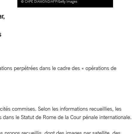
© CAPE DIAMOND/AFP/Getty Images
r,
s
olations perpétrées dans le cadre des « opérations de
ocités commises. Selon les informations recueillies, les
 dans le Statut de Rome de la Cour pénale internationale.
 propos recueillis, dont des images par satellite, des