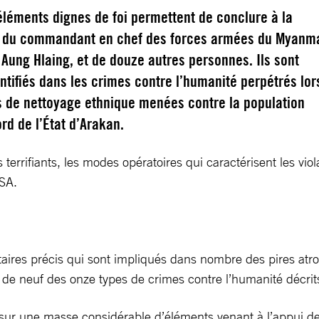
léments dignes de foi permettent de conclure à la
é du commandant en chef des forces armées du Myanma
 Aung Hlaing, et de douze autres personnes. Ils sont
ntifiés dans les crimes contre l’humanité perpétrés lor
s de nettoyage ethnique menées contre la population
rd de l’État d’Arakan.
 terrifiants, les modes opératoires qui caractérisent les vi
RSA.
ilitaires précis qui sont impliqués dans nombre des pires atr
e neuf des onze types de crimes contre l’humanité décrits
 sur une masse considérable d’éléments venant à l’appui des