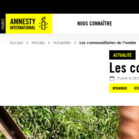
Aller
au
contenu
NOUS CONNAÎTRE
Accueil
Articles
Actualités
Les commanditaires de l’ombre
ACTUALITÉ
Les c
Publié le
26.
MYANMAR
RÉ