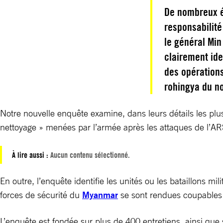
De nombreux é
responsabilit
le général Min
clairement ide
des opération
rohingya du no
Notre nouvelle enquête examine, dans leurs détails les plus
nettoyage » menées par l’armée après les attaques de l’A
À lire aussi :
Aucun contenu sélectionné.
En outre, l’enquête identifie les unités ou les bataillons m
forces de sécurité du
Myanmar
se sont rendues coupables d
L’enquête est fondée sur plus de 400 entretiens, ainsi que