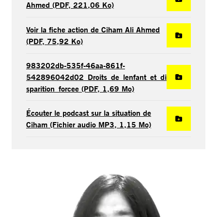
Ahmed (PDF, 221,06 Ko)
Voir la fiche action de Ciham Ali Ahmed
(PDF, 75,92 Ko)
983202db-535f-46aa-861f-
542896042d02_Droits_de_lenfant_et_di
sparition_forcee (PDF, 1,69 Mo)
Écouter le podcast sur la situation de
Ciham (Fichier audio MP3, 1,15 Mo)