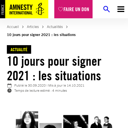
Aller
FAIRE UN DON
au
contenu
Accueil
Articles
Actualités
10 jours pour signer 2021 : les situations
ACTUALITÉ
10 jours pour signer
2021 : les situations
Publié le
30.09.2020
| Mis à jour le
14.10.2021
Temps de lecture estimé : 4 minutes