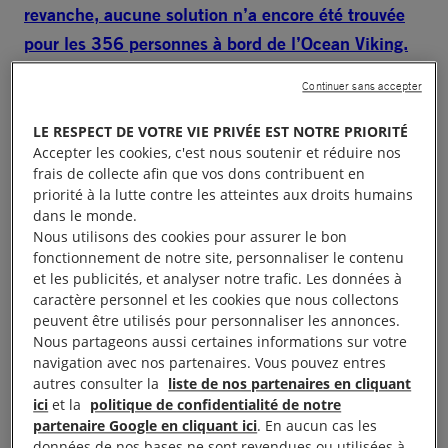
revanche, aucune solution n’a encore été trouvée
pour les 356 personnes à bord de l’Ocean Viking.
Continuer sans accepter
Mise à jour 14/08/2019 :
147 personnes se
trouvent à bord de l’Open Arms suite à une
LE RESPECT DE VOTRE VIE PRIVÉE EST NOTRE PRIORITÉ
Accepter les cookies, c'est nous soutenir et réduire nos
troisième opération de sauvetage. Le navire de SOS
frais de collecte afin que vos dons contribuent en
Méditerranéeet Médecins sans frontières, l’Ocean
priorité à la lutte contre les atteintes aux droits humains
Viking, a également secouru 356 personnes. Les
dans le monde.
Nous utilisons des cookies pour assurer le bon
deux navires attendent l’autorisation de débarquer
fonctionnement de notre site, personnaliser le contenu
ces hommes, femmes et enfants dans un port sûr
et les publicités, et analyser notre trafic. Les données à
en Europe.
caractère personnel et les cookies que nous collectons
peuvent être utilisés pour personnaliser les annonces.
Nous partageons aussi certaines informations sur votre
Voici une semaine que des hommes et des femmes
navigation avec nos partenaires. Vous pouvez entres
– dont une trentaine d’enfants et deux bébés – sont
autres consulter la
liste de nos partenaires en cliquant
ici
et la
politique de confidentialité de notre
bloqués en mer par une chaleur accablante.
partenaire Google en cliquant ici
. En aucun cas les
Pendant ce temps-là, les autorités espagnoles,
données de nos bases ne sont revendues ou utilisées à