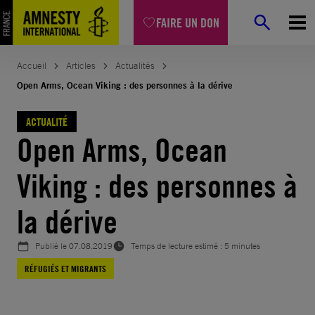
Aller
FAIRE UN DON
au
contenu
Accueil
Articles
Actualités
Open Arms, Ocean Viking : des personnes à la dérive
ACTUALITÉ
Open Arms, Ocean
Viking : des personnes à
la dérive
Publié le
07.08.2019
Temps de lecture estimé : 5 minutes
RÉFUGIÉS ET MIGRANTS