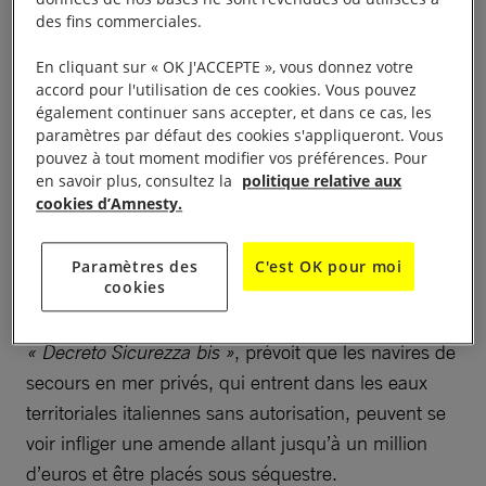
italiennes et maltaises se livrent à un bras de fer
des fins commerciales.
avec l’ONG humanitaire Proactiva.
En cliquant sur « OK J'ACCEPTE », vous donnez votre
accord pour l'utilisation de ces cookies. Vous pouvez
également continuer sans accepter, et dans ce cas, les
paramètres par défaut des cookies s'appliqueront. Vous
La solidarité criminalisée
pouvez à tout moment modifier vos préférences. Pour
en savoir plus, consultez la
politique relative aux
cookies d’Amnesty.
Ce bras de fer intervient alors que le Parlement
italien vient d’adopter le deuxième « décret sur la
Paramètres des
C'est OK pour moi
cookies
sécurité » présenté par le ministre italien de
l’Intérieur, Matteo Salvini. Ce nouveau texte, appelé
« Decreto Sicurezza bis »
, prévoit que les navires de
secours en mer privés, qui entrent dans les eaux
territoriales italiennes sans autorisation, peuvent se
voir infliger une amende allant jusqu’à un million
d’euros et être placés sous séquestre.