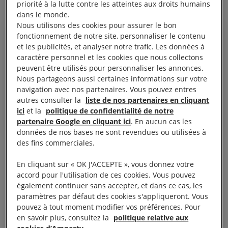
priorité à la lutte contre les atteintes aux droits humains
dans le monde.
Nous utilisons des cookies pour assurer le bon
fonctionnement de notre site, personnaliser le contenu
et les publicités, et analyser notre trafic. Les données à
caractère personnel et les cookies que nous collectons
Je sais ce que je risque, mais les
peuvent être utilisés pour personnaliser les annonces.
Nous partageons aussi certaines informations sur votre
42 migrants à bord n’en peuvent
navigation avec nos partenaires. Vous pouvez entres
plus. Je les emmène en lieu sûr.
autres consulter la
liste de nos partenaires en cliquant
ici
et la
politique de confidentialité de notre
partenaire Google en cliquant ici
. En aucun cas les
données de nos bases ne sont revendues ou utilisées à
des fins commerciales.
Dans la nuit du 29 juin 2019, Carola Rackete a
En cliquant sur « OK J'ACCEPTE », vous donnez votre
accosté à Lampedusa et a immédiatement été
accord pour l'utilisation de ces cookies. Vous pouvez
arrêtée par les autorités italiennes. Le bateau a été
également continuer sans accepter, et dans ce cas, les
saisi et Carola risque à présent des poursuites.
paramètres par défaut des cookies s'appliqueront. Vous
pouvez à tout moment modifier vos préférences. Pour
en savoir plus, consultez la
politique relative aux
Nous lui exprimons toute notre solidarité et