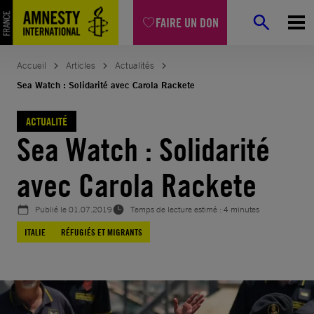
Aller
FAIRE UN DON
au
contenu
Accueil
Articles
Actualités
Sea Watch : Solidarité avec Carola Rackete
ACTUALITÉ
Sea Watch : Solidarité
avec Carola Rackete
Publié le
01.07.2019
Temps de lecture estimé : 4 minutes
ITALIE
RÉFUGIÉS ET MIGRANTS