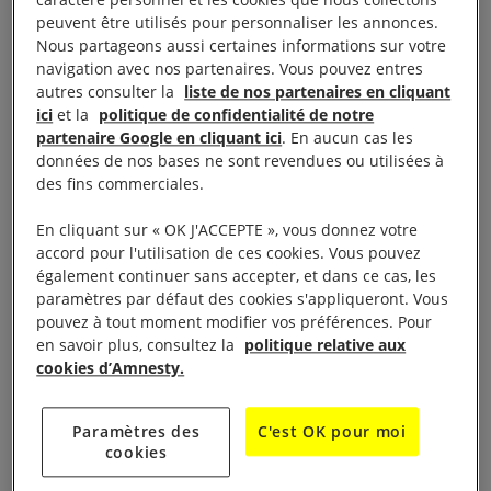
caractère personnel et les cookies que nous collectons
que les armes létales et les munitions de quelque
peuvent être utilisés pour personnaliser les annonces.
type que ce soit
».
Nous partageons aussi certaines informations sur votre
navigation avec nos partenaires. Vous pouvez entres
autres consulter la
liste de nos partenaires en cliquant
En ligne de mire les ventes d’armes notamment de
ici
et la
politique de confidentialité de notre
l’
Espagne
à l’A
rabie saoudite
et la volte-face du
partenaire Google en cliquant ici
. En aucun cas les
données de nos bases ne sont revendues ou utilisées à
gouvernement espagnol qui est revenu sur la
des fins commerciales.
décision du ministère de la Défense qui consistait à
geler le contrat de vente de 400 bombes à guidage
En cliquant sur « OK J'ACCEPTE », vous donnez votre
accord pour l'utilisation de ces cookies. Vous pouvez
laser américaines conclu en 2015 avec l’Arabie
également continuer sans accepter, et dans ce cas, les
saoudite.
paramètres par défaut des cookies s'appliqueront. Vous
pouvez à tout moment modifier vos préférences. Pour
en savoir plus, consultez la
politique relative aux
À lire aussi :
Espagne : une occasion à ne pas manquer
cookies d’Amnesty.
Paramètres des
C'est OK pour moi
cookies
Une occasion ratée