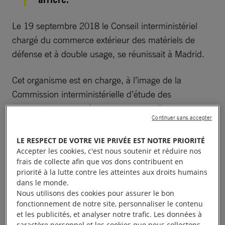
Le 19 septembre 2018 le Conseil interministériel
chargé du commerce extérieur des matériels de
défense et à double usage, se réunissait à Madrid.
Cet organisme est en charge, à l’image de la
Commission interministérielle d’étude des
exportations de matériel de guerre en France, de se
Continuer sans accepter
prononcer sur les demandes d’exportations d’armes.
LE RESPECT DE VOTRE VIE PRIVÉE EST NOTRE PRIORITÉ
Le Conseil, sous la pression des ONG mobilisées
Accepter les cookies, c'est nous soutenir et réduire nos
dans le cadre de la campagne « Armas Bajo Control
frais de collecte afin que vos dons contribuent en
priorité à la lutte contre les atteintes aux droits humains
», dont Amnesty International Espagne fait partie,
dans le monde.
devait aborder le 19 septembre l’
« amélioration de la
Nous utilisons des cookies pour assurer le bon
politique relative à l’exportation vers ces zones de
fonctionnement de notre site, personnaliser le contenu
et les publicités, et analyser notre trafic. Les données à
conflit des armes jugées les plus sensibles, telles