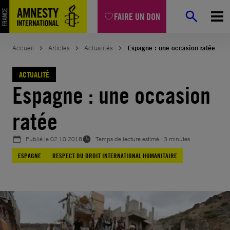
Aller
FAIRE UN DON
au
contenu
Accueil
Articles
Actualités
Espagne : une occasion ratée
ACTUALITÉ
Espagne : une occasion
ratée
Publié le
02.10.2018
Temps de lecture estimé : 3 minutes
ESPAGNE
RESPECT DU DROIT INTERNATIONAL HUMANITAIRE