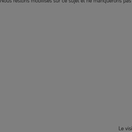
Nous restons mobilisés sur ce sujet et ne manquerons pas d
Le vis