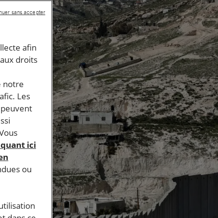
nuer sans accepter
llecte afin
 aux droits
e notre
afic. Les
s peuvent
ssi
 Vous
iquant ici
 en
endues ou
tilisation
et dans ce