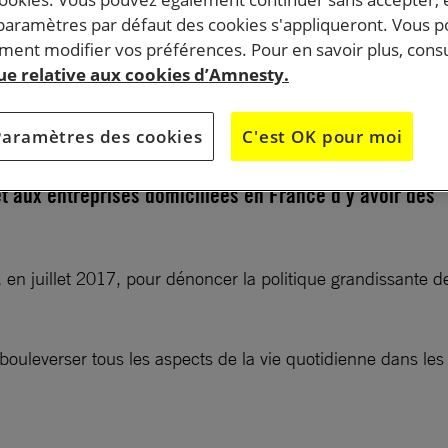
 paramètres par défaut des cookies s'appliqueront. Vous 
ent modifier vos préférences. Pour en savoir plus, consu
e marquait la date « anniversaire » de l’établissemen
que relative aux cookies d’Amnesty.
 colonie israélienne en Cisjordanie, il y a cinquante an
 plus de 66 000 à demander au Président Emmanuel
Paramètres des cookies
C'est OK pour moi
rdire l’importation des biens produits dans les colonie
et aux entreprises domiciliées en France d’y avoir des
en juillet 2017, pour dénoncer la politique grandissante de 
ouleverser tous les aspects de la vie quotidienne dans les 