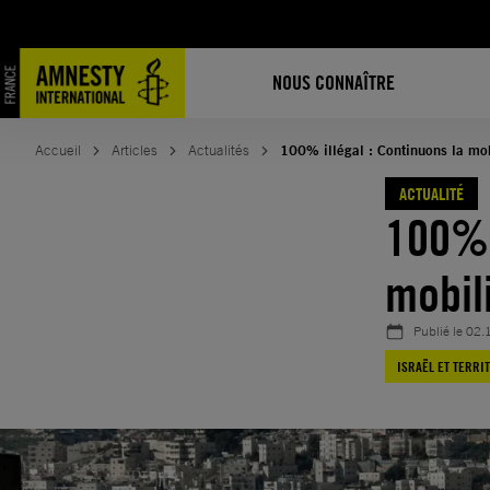
Aller
au
contenu
NOUS CONNAÎTRE
Accueil
Articles
Actualités
100% illégal : Continuons la mob
ACTUALITÉ
100% 
mobili
Publié le
02.
ISRAËL ET TERRI