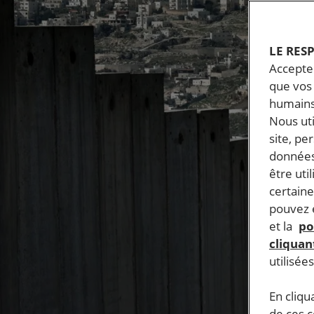
LE RES
Accepter
que vos 
humains
Nous ut
site, pe
données
être uti
certaine
pouvez e
et la
po
cliquant
utilisée
En cliqu
de ces 