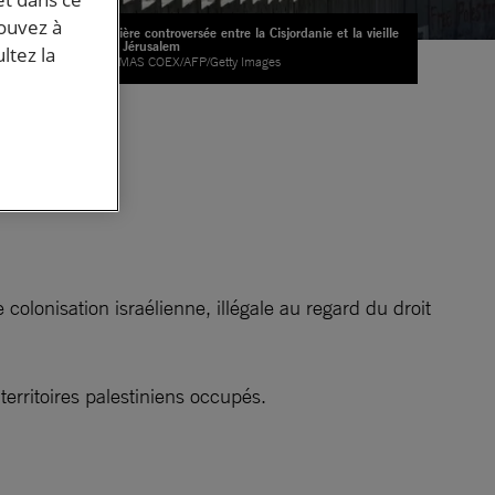
pouvez à
La barrière controversée entre la Cisjordanie et la vieille
ville de Jérusalem
ltez la
© THOMAS COEX/AFP/Getty Images
t
s.
s
colonisation israélienne, illégale au regard du droit
territoires palestiniens occupés.