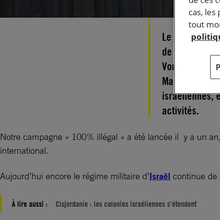
cas, les
tout mom
Le 27 septembr
politi
de la première
Vous avez été
Macron, d’inte
israéliennes, 
activités.
Notre campagne « 100% illégal » a été lancée il y a un an, 
international.
Aujourd’hui encore le régime militaire d’
Israël
continue de b
À lire aussi :
Cisjordanie : les colonies israéliennes s’étendent