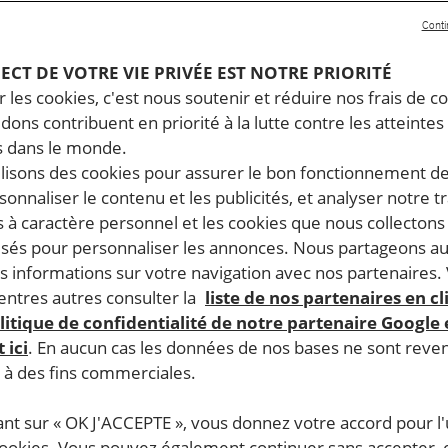
Conti
PECT DE VOTRE VIE PRIVÉE EST NOTRE PRIORITÉ
 les cookies, c'est nous soutenir et réduire nos frais de co
dons contribuent en priorité à la lutte contre les atteintes
 dans le monde.
ilisons des cookies pour assurer le bon fonctionnement d
rsonnaliser le contenu et les publicités, et analyser notre tr
 à caractère personnel et les cookies que nous collecton
lisés pour personnaliser les annonces. Nous partageons au
s informations sur votre navigation avec nos partenaires.
ntres autres consulter la
liste de nos partenaires en cl
litique de confidentialité de notre partenaire Google
 ici
. En aucun cas les données de nos bases ne sont rev
s à des fins commerciales.
ant sur « OK J'ACCEPTE », vous donnez votre accord pour l'u
cookies. Vous pouvez également continuer sans accepter, 