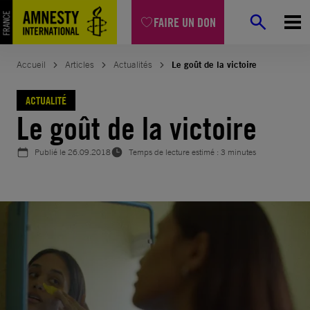
Aller
FAIRE UN DON
au
contenu
Accueil
Articles
Actualités
Le goût de la victoire
ACTUALITÉ
Le goût de la victoire
Publié le
26.09.2018
Temps de lecture estimé : 3 minutes