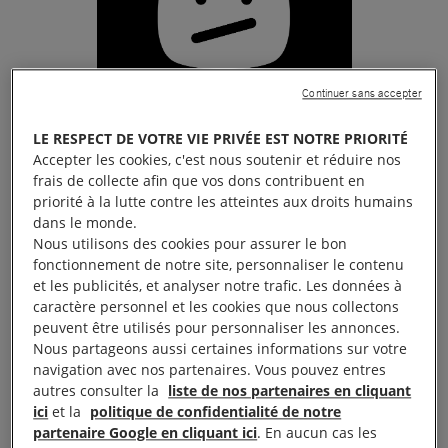
Continuer sans accepter
LE RESPECT DE VOTRE VIE PRIVÉE EST NOTRE PRIORITÉ
Accepter les cookies, c'est nous soutenir et réduire nos
Le visionnage de cette vidéo entraîne un
frais de collecte afin que vos dons contribuent en
dépôt de cookies de la part de YouTube. Si
priorité à la lutte contre les atteintes aux droits humains
vous souhaitez lire la vidéo, vous devez
dans le monde.
Nous utilisons des cookies pour assurer le bon
consentir aux cookies pour une publicité
fonctionnement de notre site, personnaliser le contenu
ciblée en cliquant sur le bouton ci-dessous.
et les publicités, et analyser notre trafic. Les données à
caractère personnel et les cookies que nous collectons
Accepter les cookies
peuvent être utilisés pour personnaliser les annonces.
Nous partageons aussi certaines informations sur votre
navigation avec nos partenaires. Vous pouvez entres
autres consulter la
liste de nos partenaires en cliquant
Vidéo :
On a la rage de vaincre – Amnesty International
ici
et la
politique de confidentialité de notre
partenaire Google en cliquant ici
. En aucun cas les
La bonne nouvelle arrive au cœur de l’été : le 15