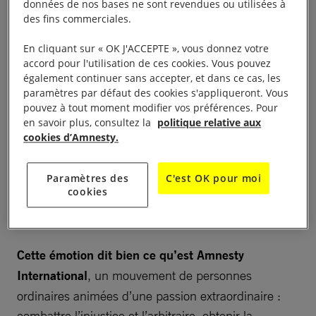
données de nos bases ne sont revendues ou utilisées à
août 2018
,
Taner Kiliç
, président honoraire
des fins commerciales.
d’Amnesty International Turquie, est enfin libéré. Il a
En cliquant sur « OK J'ACCEPTE », vous donnez votre
passé quatorze mois en prison, accusé faussement
accord pour l'utilisation de ces cookies. Vous pouvez
de liens avec le terrorisme. La joie est d’autant plus
également continuer sans accepter, et dans ce cas, les
paramètres par défaut des cookies s'appliqueront. Vous
grande que la déception avait été rude en février,
pouvez à tout moment modifier vos préférences. Pour
lorsqu’il avait été replacé en détention quelques
en savoir plus, consultez la
politique relative aux
heures après sa libération. Pour tous celles et ceux
cookies d’Amnesty.
qui, de la
Norvège
au
Bénin
, se sont mobilisés sans
relâche, quelle émotion de voir Taner franchir les
Paramètres des
C'est OK pour moi
cookies
portes de la prison et serrer dans ses bras son
épouse et ses trois filles !
Cette émotion dit bien ce qu’est Amnesty
International
, un mouvement de personnes
ordinaires animées d’une passion extraordinaire :
combattre l’injustice et l’arbitraire, obtenir la