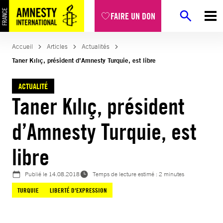
Aller
FAIRE UN DON
au
contenu
Accueil
Articles
Actualités
Taner Kılıç, président d’Amnesty Turquie, est libre
ACTUALITÉ
Taner Kılıç, président
d’Amnesty Turquie, est
libre
Publié le
14.08.2018
Temps de lecture estimé : 2 minutes
TURQUIE
LIBERTÉ D'EXPRESSION