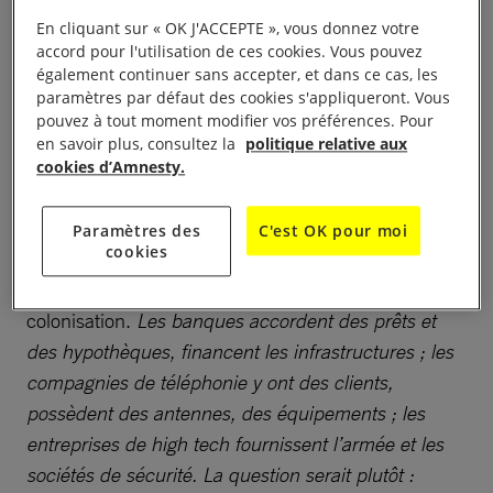
du peuplement
En cliquant sur « OK J'ACCEPTE », vous donnez votre
accord pour l'utilisation de ces cookies. Vous pouvez
également continuer sans accepter, et dans ce cas, les
Après la construction, viendront les services, eau,
paramètres par défaut des cookies s'appliqueront. Vous
électricité, téléphonie, commerces, dont bénéficient
pouvez à tout moment modifier vos préférences. Pour
les colons comme les autres citoyens israéliens.
en savoir plus, consultez la
politique relative aux
cookies d’Amnesty.
« Des milliers de sociétés israéliennes sont
impliquées dans l’existence et l’expansion des
Paramètres des
C'est OK pour moi
cookies
colonies
, explique Dror Etkes, fondateur de l’ONG
Kerem Navot, spécialisée dans l’étude de la
colonisation.
Les banques accordent des prêts et
des hypothèques, financent les infrastructures ; les
compagnies de téléphonie y ont des clients,
possèdent des antennes, des équipements ; les
entreprises de high tech fournissent l’armée et les
sociétés de sécurité. La question serait plutôt :