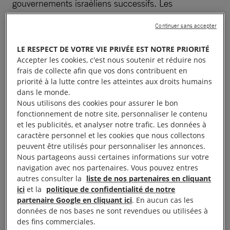
gouvernements israéliens successifs. Les
entreprises israéliennes profitent des commandes
Continuer sans accepter
de l’État : projets pour 10 000 unités d’habitation en
zone C et à Jérusalem-Est ; nouvelles routes de
LE RESPECT DE VOTRE VIE PRIVÉE EST NOTRE PRIORITÉ
contournement réservées aux colons en Cisjordanie
Accepter les cookies, c'est nous soutenir et réduire nos
frais de collecte afin que vos dons contribuent en
pour un montant de 190 millions d’euros ;
priorité à la lutte contre les atteintes aux droits humains
infrastructures du nouveau bloc de colonies dit E1
dans le monde.
entre celle de Maale Adunim et Jérusalem-Est
Nous utilisons des cookies pour assurer le bon
fonctionnement de notre site, personnaliser le contenu
occupé ; et la liste n’est pas exhaustive.
et les publicités, et analyser notre trafic. Les données à
caractère personnel et les cookies que nous collectons
peuvent être utilisés pour personnaliser les annonces.
À lire aussi :
Israël : les dessous de l’économie des
colonies
Nous partageons aussi certaines informations sur votre
navigation avec nos partenaires. Vous pouvez entres
autres consulter la
liste de nos partenaires en cliquant
ici
et la
politique de confidentialité de notre
partenaire Google en cliquant ici
. En aucun cas les
Une colonisation au-delà
données de nos bases ne sont revendues ou utilisées à
des fins commerciales.