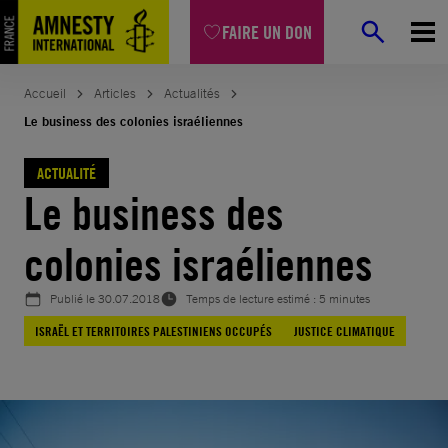
Aller
FAIRE UN DON
au
contenu
Accueil
Articles
Actualités
Le business des colonies israéliennes
ACTUALITÉ
Le business des
colonies israéliennes
Publié le
30.07.2018
Temps de lecture estimé : 5 minutes
ISRAËL ET TERRITOIRES PALESTINIENS OCCUPÉS
JUSTICE CLIMATIQUE