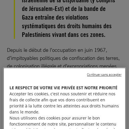
de Jérusalem-Est) et de la bande de
Gaza entraîne des violations
systématiques des droits humains des
Palestiniens vivant dans ces zones.
Depuis le début de l’occupation en juin 1967,
d’impitoyables politiques de confiscation des terres,
de colonisation illégale et d’expropriations menées
par
Israël
, associées à la discrimination
Continuer sans accepter
omniprésente, ont causé d’immenses souffrances
LE RESPECT DE VOTRE VIE PRIVÉE EST NOTRE PRIORITÉ
aux Palestiniens et les ont privés de leurs droits
Accepter les cookies, c'est nous soutenir et réduire nos
fondamentaux.
frais de collecte afin que vos dons contribuent en
priorité à la lutte contre les atteintes aux droits humains
dans le monde.
Le régime militaire mis place par Israël dans les
Nous utilisons des cookies pour assurer le bon
territoires palestiniens occupés bouleverse tous les
fonctionnement de notre site, personnaliser le contenu