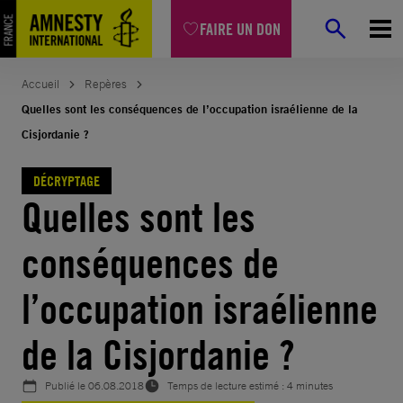
Aller
FAIRE UN DON
au
contenu
Accueil
Repères
Quelles sont les conséquences de l’occupation israélienne de la
Cisjordanie ?
DÉCRYPTAGE
Quelles sont les
conséquences de
l’occupation israélienne
de la Cisjordanie ?
Publié le
06.08.2018
Temps de lecture estimé : 4 minutes