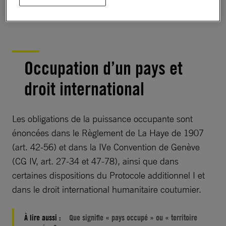
Palestiniens.
Occupation d’un pays et
droit international
Les obligations de la puissance occupante sont
énoncées dans le Règlement de La Haye de 1907
(art. 42-56) et dans la IVe Convention de Genève
(CG IV, art. 27-34 et 47-78), ainsi que dans
certaines dispositions du Protocole additionnel I et
dans le droit international humanitaire coutumier.
À lire aussi :
Que signifie « pays occupé » ou « territoire