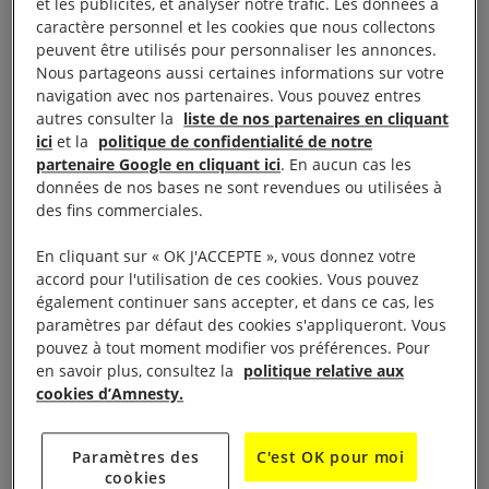
aspects de la vie quotidienne. Pour les Palestiniens,
et les publicités, et analyser notre trafic. Les données à
caractère personnel et les cookies que nous collectons
c’est toujours ce régime militaire qui détermine s’ils
peuvent être utilisés pour personnaliser les annonces.
peuvent, quand ils peuvent et comment ils peuvent
Nous partageons aussi certaines informations sur votre
se déplacer pour aller travailler ou à l’école, se
navigation avec nos partenaires. Vous pouvez entres
autres consulter la
liste de nos partenaires en cliquant
rendre à l’étranger, rendre visite à leurs proches,
ici
et la
politique de confidentialité de notre
gagner leur vie, participer à une manifestation,
partenaire Google en cliquant ici
. En aucun cas les
accéder à leurs terres agricoles ou même avoir
données de nos bases ne sont revendues ou utilisées à
des fins commerciales.
accès à l’électricité ou à une source d’eau potable.
Cela entraîne une humiliation, une peur et une
En cliquant sur « OK J'ACCEPTE », vous donnez votre
oppression quotidiennes. Israël a de fait pris en
accord pour l'utilisation de ces cookies. Vous pouvez
également continuer sans accepter, et dans ce cas, les
otage la vie de ces personnes.
paramètres par défaut des cookies s'appliqueront. Vous
pouvez à tout moment modifier vos préférences. Pour
Le pays a également adopté un ensemble complexe
en savoir plus, consultez la
politique relative aux
de lois militaires destinées à étouffer la critique de
cookies d’Amnesty.
ses politiques, et des hauts responsables du
gouvernement ont qualifié de « traîtres » les
Paramètres des
C'est OK pour moi
cookies
Israéliens faisant campagne pour les droits des