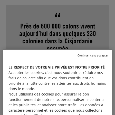
Près de 600 000 colons vivent
aujourd’hui dans quelques 230
colonies dans la Cisjordanie
occupée
Continuer sans accepter
LE RESPECT DE VOTRE VIE PRIVÉE EST NOTRE PRIORITÉ
Accepter les cookies, c'est nous soutenir et réduire nos
Les autorités fournissent aussi des services publics
frais de collecte afin que vos dons contribuent en
priorité à la lutte contre les atteintes aux droits humains
et des ressources à bas coût pour encourager des
dans le monde.
Juifs israéliens à s’installer dans les colonies et à
Nous utilisons des cookies pour assurer le bon
renforcer leur économie.
fonctionnement de notre site, personnaliser le contenu
et les publicités, et analyser notre trafic. Les données à
caractère personnel et les cookies que nous collectons
Des entreprises israéliennes et internationales