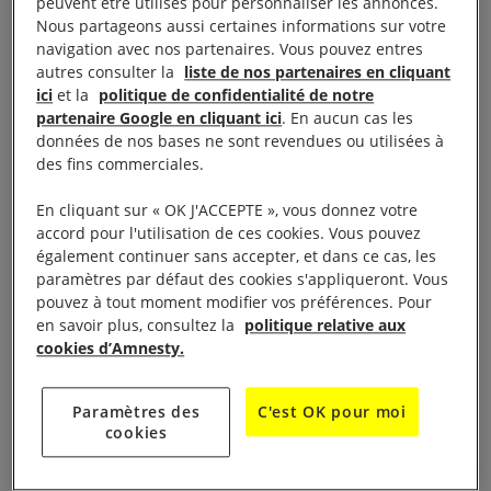
peuvent être utilisés pour personnaliser les annonces.
participent également à la construction des colonies
Nous partageons aussi certaines informations sur votre
israéliennes illégales et facilitent leur expansion :
navigation avec nos partenaires. Vous pouvez entres
autres consulter la
liste de nos partenaires en cliquant
près de 600 000 colons vivent aujourd’hui dans
ici
et la
politique de confidentialité de notre
quelques 230 colonies dans la Cisjordanie occupée
partenaire Google en cliquant ici
. En aucun cas les
par
Israël
, y compris Jérusalem-Est. Des biens
données de nos bases ne sont revendues ou utilisées à
des fins commerciales.
d’une valeur de plusieurs centaines de millions de
dollars, produits entièrement ou en partie dans ces
En cliquant sur « OK J'ACCEPTE », vous donnez votre
colonies, sont exportés chaque année vers des pays
accord pour l'utilisation de ces cookies. Vous pouvez
également continuer sans accepter, et dans ce cas, les
tiers, et notamment vers l’Union européenne.
paramètres par défaut des cookies s'appliqueront. Vous
pouvez à tout moment modifier vos préférences. Pour
Le lien entre les activités économiques des colonies,
en savoir plus, consultez la
politique relative aux
cookies d’Amnesty.
les exportations et le maintien des colonies a été
dénoncé dans un rapport de 2013 d’une mission du
Conseil des droits de l’homme des Nations unies.
Paramètres des
C'est OK pour moi
cookies