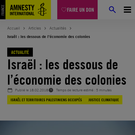
Aller
FAIRE UN DON
au
contenu
Accueil
Articles
Actualités
Israël : les dessous de l’économie des colonies
ACTUALITÉ
Israël : les dessous de
l’économie des colonies
Publié le
18.02.2018
Temps de lecture estimé : 5 minutes
ISRAËL ET TERRITOIRES PALESTINIENS OCCUPÉS
JUSTICE CLIMATIQUE