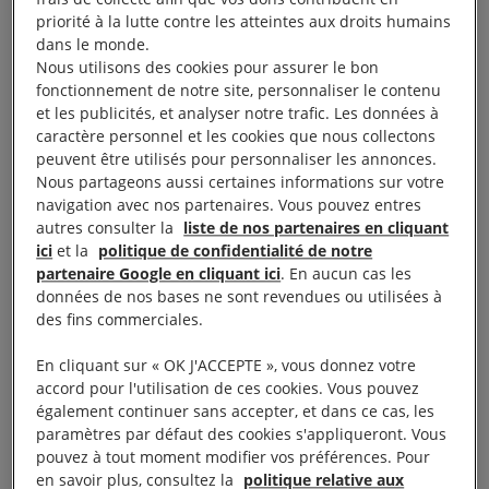
débat sur la légalisation de l’avortement, mais il s’est
priorité à la lutte contre les atteintes aux droits humains
dans le monde.
abstenu d’exprimer une position ferme sur cette
Nous utilisons des cookies pour assurer le bon
question.
fonctionnement de notre site, personnaliser le contenu
et les publicités, et analyser notre trafic. Les données à
La Chambre des députés a approuvé à titre
caractère personnel et les cookies que nous collectons
peuvent être utilisés pour personnaliser les annonces.
préliminaire
un projet de loi visant à dépénaliser
Nous partageons aussi certaines informations sur votre
l’interruption de grossesse
jusqu’à la 14e semaine
navigation avec nos partenaires. Vous pouvez entres
autres consulter la
liste de nos partenaires en cliquant
de grossesse. Le Sénat examinera ce projet de loi le
ici
et la
politique de confidentialité de notre
8 août.
partenaire Google en cliquant ici
. En aucun cas les
données de nos bases ne sont revendues ou utilisées à
Le président argentin n’a cependant pas anticipé les
des fins commerciales.
répercussions, qui ne seront sans doute pas
En cliquant sur « OK J'ACCEPTE », vous donnez votre
anodines, qu’entraîne le fait de ne pas soutenir une
accord pour l'utilisation de ces cookies. Vous pouvez
position particulière, permettant dès lors aux
également continuer sans accepter, et dans ce cas, les
paramètres par défaut des cookies s'appliqueront. Vous
législateurs de voter en toute conscience.
pouvez à tout moment modifier vos préférences. Pour
en savoir plus, consultez la
politique relative aux