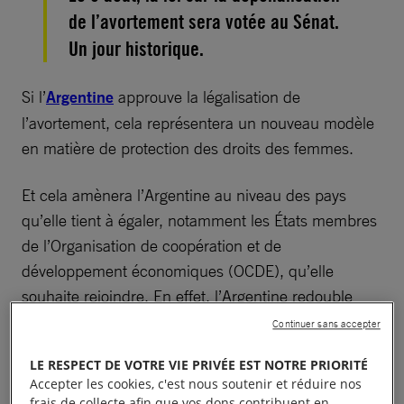
de l’avortement sera votée au Sénat.
Un jour historique.
Si l’
Argentine
approuve la légalisation de
l’avortement, cela représentera un nouveau modèle
en matière de protection des droits des femmes.
Et cela amènera l’Argentine au niveau des pays
qu’elle tient à égaler, notamment les États membres
de l’Organisation de coopération et de
développement économiques (OCDE), qu’elle
souhaite rejoindre. En effet, l’Argentine redouble
d’efforts pour remplir les critères d’adhésion à
Continuer sans accepter
l’OCDE.
LE RESPECT DE VOTRE VIE PRIVÉE EST NOTRE PRIORITÉ
Accepter les cookies, c'est nous soutenir et réduire nos
Le président argentin Mauricio Macri a lancé le
frais de collecte afin que vos dons contribuent en