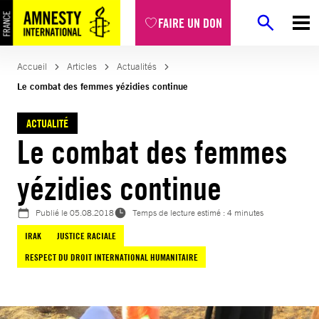
Aller
FAIRE UN DON
au
contenu
Accueil
Articles
Actualités
Le combat des femmes yézidies continue
ACTUALITÉ
Le combat des femmes
yézidies continue
Publié le
05.08.2018
Temps de lecture estimé : 4 minutes
IRAK
JUSTICE RACIALE
RESPECT DU DROIT INTERNATIONAL HUMANITAIRE