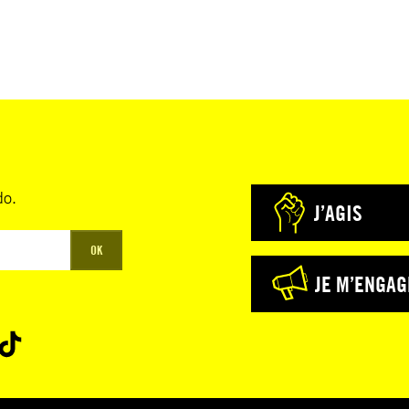
do.
J’AGIS
OK
JE M’ENGAG