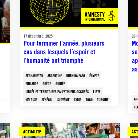
17 décembre, 2025
26 
Pour terminer l’année, plusieurs
Mo
cas dans lesquels l’espoir et
so
l’humanité ont triomphé
ap
as
AFGHANISTAN
ARGENTINE
BURKINA FASO
ÉGYPTE
FINLANDE
GRÈCE
GUINÉE
ISRAËL ET TERRITOIRES PALESTINIENS OCCUPÉS
LIBYE
AR
MALAISIE
SÉNÉGAL
SLOVÉNIE
SYRIE
TOGO
TURQUIE
TE
ACTUALITÉ
ACT