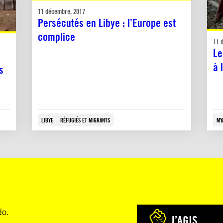
11 décembre, 2017
Persécutés en Libye : l’Europe est
complice
11 
Le
à 
s
LIBYE
RÉFUGIÉS ET MIGRANTS
MY
do.
J’AGIS