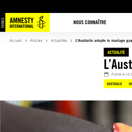
Aller
au
contenu
NOUS CONNAÎTRE
Accueil
Articles
Actualités
L’Australie adopte le mariage ga
ACTUALITÉ
L’Aus
Publié le
10.
AUSTRALIE
J