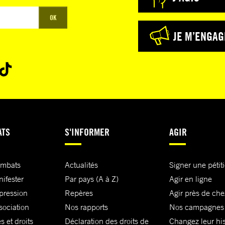
OK
JE M’ENGAG
ATS
S'INFORMER
AGIR
ombats
Actualités
Signer une pétit
nifester
Par pays (A à Z)
Agir en ligne
xpression
Repères
Agir près de che
sociation
Nos rapports
Nos campagnes
s et droits
Déclaration des droits de
Changez leur his