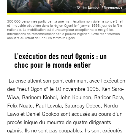
© Tim Lambon / Greenpeace
300 000 personnes participent à une manifestation non violente contre Shell
et l’industrie pétrolière dans la région Ogoni le 4 janvier 1993, jour de la fête
nationale. La mobilisation est d’une ampleur exceptionnelle malgré les
interdictions de rassemblement par le pouvoir nigérian. Cette manifestation
aboutira au retrait de Shell en territoire Ogoni.
L’exécution des neuf Ogonis : un
choc pour le monde entier
La crise atteint son point culminant avec l’exécution
des “neuf Ogonis” le 10 novembre 1995. Ken Saro-
Wiwa, Barinem Kiobel, John Kpuinen, Baribor Bera,
Felix Nuate, Paul Levula, Saturday Dobee, Nordu
Eawo et Daniel Gbokoo sont accusés au cours d’un
procès inique du meurtre de quatre dirigeants
ogonis. Ils ne sont pas coupables. Ils sont exécutés