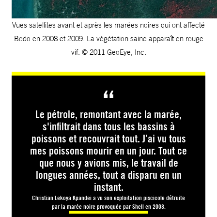
Vues satellites avant et après les marées noires qui ont affecté
Bodo en 2008 et 2009. La végétation saine apparaît en rouge
vif. © 2011 GeoEye, Inc.
Le pétrole, remontant avec la marée,
s'infiltrait dans tous les bassins à
poissons et recouvrait tout. J’ai vu tous
mes poissons mourir en un jour. Tout ce
que nous y avions mis, le travail de
longues années, tout a disparu en un
instant.
Christian Lekoya Kpandei a vu son exploitation piscicole détruite
par la marée noire provoquée par Shell en 2008.