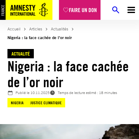
Aller
FAIRE UN DON
au
contenu
Accueil
Articles
Actualités
Nigeria : la face cachée de l’or noir
ACTUALITÉ
Nigeria : la face cachée
de l’or noir
Publié le
10.11.2025
Temps de lecture estimé : 18 minutes
NIGERIA
JUSTICE CLIMATIQUE