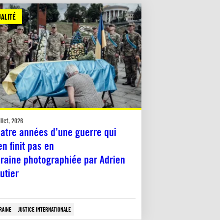
ALITÉ
illet, 2026
atre années d’une guerre qui
en finit pas en
raine photographiée par Adrien
utier
RAINE
JUSTICE INTERNATIONALE