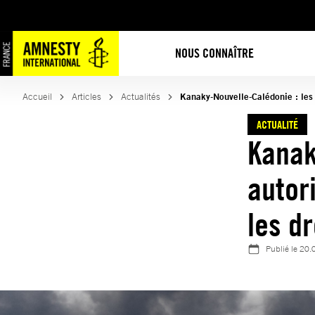
Aller
au
contenu
NOUS CONNAÎTRE
Accueil
Articles
Actualités
Kanaky-Nouvelle-Calédonie : les 
ACTUALITÉ
Kanak
autor
les d
Publié le
20.