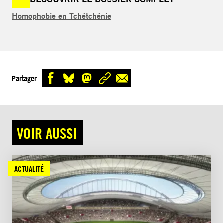
Homophobie en Tchétchénie
Partager
VOIR AUSSI
ACTUALITÉ