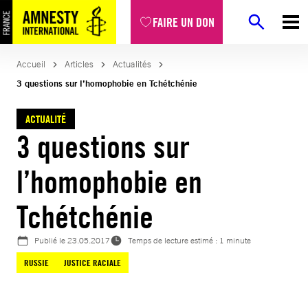
Aller
FAIRE UN DON
au
contenu
Accueil
Articles
Actualités
3 questions sur l’homophobie en Tchétchénie
ACTUALITÉ
3 questions sur
l’homophobie en
Tchétchénie
Publié le
23.05.2017
Temps de lecture estimé : 1 minute
RUSSIE
JUSTICE RACIALE