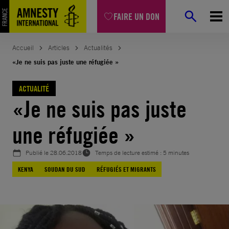
Aller
FAIRE UN DON
au
contenu
Accueil
Articles
Actualités
«Je ne suis pas juste une réfugiée »
ACTUALITÉ
«Je ne suis pas juste
une réfugiée »
Publié le
28.06.2018
Temps de lecture estimé : 5 minutes
KENYA
SOUDAN DU SUD
RÉFUGIÉS ET MIGRANTS