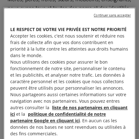
nous avons tous et toutes des noms et des identités
qui dépassent le terme de « réfugié » mais, bien
Continuer sans accepter
souvent, on nous voit seulement comme une vague
LE RESPECT DE VOTRE VIE PRIVÉE EST NOTRE PRIORITÉ
migratoire sans visage.
Accepter les cookies, c'est nous soutenir et réduire nos
frais de collecte afin que vos dons contribuent en
priorité à la lutte contre les atteintes aux droits humains
Je m’appelle Foni. On pense souvent que c’est un
dans le monde.
surnom, mais ce n’est pas le cas. Je porte le nom
Nous utilisons des cookies pour assurer le bon
de ma grand-mère. Beaucoup de gens
fonctionnement de notre site, personnaliser le contenu
et les publicités, et analyser notre trafic. Les données à
l’orthographient mal et écrivent « Phony » ou «
caractère personnel et les cookies que nous collectons
Phone ».
peuvent être utilisés pour personnaliser les annonces.
Nous partageons aussi certaines informations sur votre
Il y a une chanson de Jadakiss feat. Swizz Beatz et
navigation avec nos partenaires. Vous pouvez entres
autres consulter la
liste de nos partenaires en cliquant
Oj Da qui fait « He’s phony, she’s fake » [Il est
ici
et la
politique de confidentialité de notre
hypocrite, elle est fausse], et on me taquine avec ça.
partenaire Google en cliquant ici
. En aucun cas les
Ça me fait toujours rire. Je ris parce que les
données de nos bases ne sont revendues ou utilisées à
des fins commerciales.
personnes qui font ce genre de blagues me