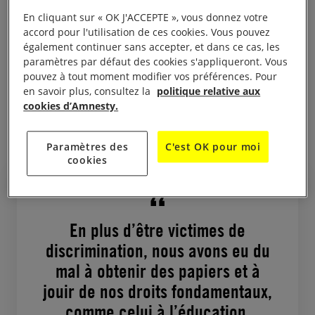
connaissent vraiment.
En cliquant sur « OK J'ACCEPTE », vous donnez votre
accord pour l'utilisation de ces cookies. Vous pouvez
également continuer sans accepter, et dans ce cas, les
À lire aussi :
Les petits cailloux de la solidarité
paramètres par défaut des cookies s'appliqueront. Vous
pouvez à tout moment modifier vos préférences. Pour
Mes parents ont fui le sud du Soudan en 1991 à
en savoir plus, consultez la
politique relative aux
cookies d’Amnesty.
cause de la guerre, et j’ai grandi au Kenya avec mes
quatre frères et sœurs.
Paramètres des
C'est OK pour moi
cookies
En plus d’être victimes de
discrimination, nous avons eu du
mal à obtenir des papiers et à
jouir de nos droits fondamentaux,
comme celui à l’éducation.