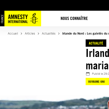
Aller
au
contenu
NOUS CONNAÎTRE
Accueil
Articles
Actualités
Irlande du Nord : Les gaietés du
ACTUALITÉ
Irlan
maria
Publié le
29.
ROYAUME-UNI