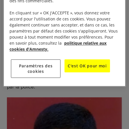
des fins commerciales.
Matsumoto Kenji
est dans le quartier des
En cliquant sur « OK J'ACCEPTE », vous donnez votre
condamnés à mort depuis 1993. Il souffre depuis
accord pour l'utilisation de ces cookies. Vous pouvez
longtemps d’un handicap mental dû à un
également continuer sans accepter, et dans ce cas, les
empoisonnement au mercure et d’un faible QI situé
paramètres par défaut des cookies s'appliqueront. Vous
pouvez à tout moment modifier vos préférences. Pour
entre 60 et 70, d’après le diagnostic d’un
en savoir plus, consultez la
politique relative aux
psychiatre. Pourtant, les autorités judiciaires ont
cookies d’Amnesty.
jugé qu’il avait les facultés mentales nécessaires
pour être condamné à mort et que ses « aveux »
Paramètres des
C'est OK pour moi
étaient fiables, bien que son avocat ait affirmé que
cookies
Matsumoto Kenji avait été soumis à des pressions
par la police.