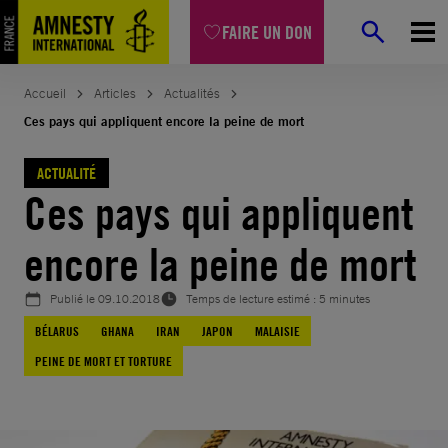
Aller
FAIRE UN DON
au
contenu
Accueil
Articles
Actualités
Ces pays qui appliquent encore la peine de mort
ACTUALITÉ
Ces pays qui appliquent
encore la peine de mort
Publié le
09.10.2018
Temps de lecture estimé : 5 minutes
BÉLARUS
GHANA
IRAN
JAPON
MALAISIE
PEINE DE MORT ET TORTURE