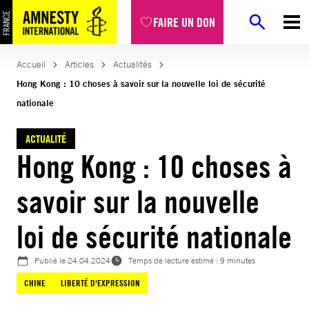
Aller
FAIRE UN DON
au
contenu
Accueil
Articles
Actualités
Hong Kong : 10 choses à savoir sur la nouvelle loi de sécurité
nationale
ACTUALITÉ
Hong Kong : 10 choses à
savoir sur la nouvelle
loi de sécurité nationale
Publié le
24.04.2024
Temps de lecture estimé : 9 minutes
CHINE
LIBERTÉ D'EXPRESSION