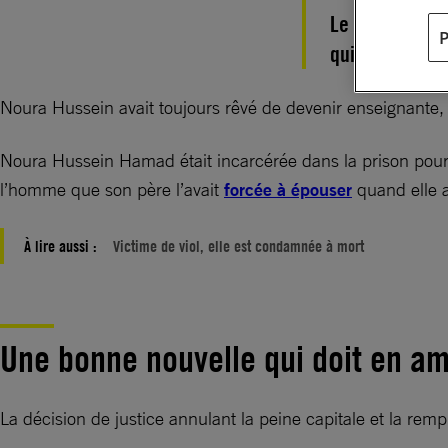
Le Soudan a c
qui avait tué 
Noura Hussein avait toujours rêvé de devenir enseignante,
Noura Hussein Hamad était incarcérée dans la prison p
l’homme que son père l’avait
forcée à épouser
quand elle a
À lire aussi :
Victime de viol, elle est condamnée à mort
Une bonne nouvelle qui doit en a
La décision de justice annulant la peine capitale et la rem