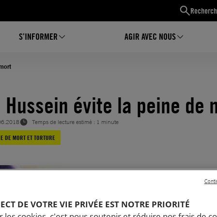
Recherch
S’INFORMER
AGIR AVEC NOUS
mort
 Hussein évite la peine de 
06.2018
Temps de lecture estimé : 1 minute
E DE MORT ET TORTURE
Conti
PECT DE VOTRE VIE PRIVÉE EST NOTRE PRIORITÉ
 les cookies, c'est nous soutenir et réduire nos frais de co