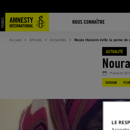
Aller
au
contenu
NOUS CONNAÎTRE
Accueil
Articles
Actualités
Noura Hussein évite la peine de 
ACTUALITÉ
Noura
Publié le
25.
SOUDAN
PEIN
LE RES
Accepter