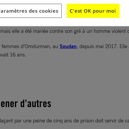
ommué la condamnation de cette jeune femme de 19 a
Paramètres des cookies
C'est OK pour moi
son mari violeur en état de légitime défense.
 mais elle a été mariée contre son gré à un homme violent 
our femmes d’Omdurman, au
Soudan
, depuis mai 2017. Elle 
vait 16 ans.
mener d’autres
plaçant par une peine de cinq ans de prison doit servir de c