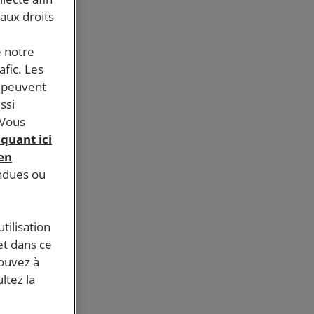
 aux droits
e notre
afic. Les
s peuvent
ssi
 Vous
iquant ici
 en
endues ou
tilisation
et dans ce
pouvez à
ltez la