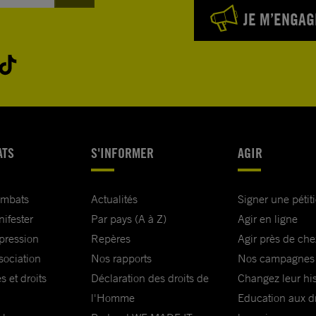
JE M’ENGAG
ATS
S'INFORMER
AGIR
ombats
Actualités
Signer une pétit
nifester
Par pays (A à Z)
Agir en ligne
xpression
Repères
Agir près de che
sociation
Nos rapports
Nos campagnes
s et droits
Déclaration des droits de
Changez leur his
l'Homme
Education aux dr