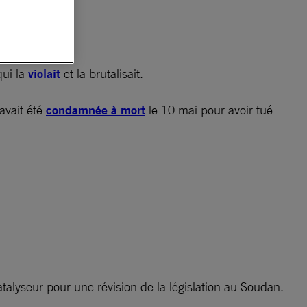
ns
qui la
violait
et la brutalisait.
avait été
condamnée à mort
le 10 mai pour avoir tué
atalyseur pour une révision de la législation au Soudan.