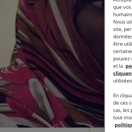
que vos 
humains
Nous ut
site, pe
données
être uti
certaine
pouvez e
et la
po
cliquant
utilisée
En cliqu
de ces 
cas, les
tout mom
politi