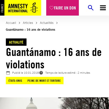
Aller
FAIRE UN DON
au
contenu
Accueil
Articles
Actualités
Guantánamo : 16 ans de violations
ACTUALITÉ
Guantánamo : 16 ans de
violations
Publié le
10.01.2018
Temps de lecture estimé : 2 minutes
ÉTATS-UNIS
PEINE DE MORT ET TORTURE