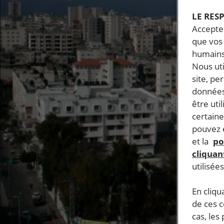
LE RES
Accepter
que vos 
humains
Nous ut
site, pe
données
être uti
certaine
pouvez e
et la
po
cliquant
utilisée
En cliqu
de ces 
cas, les