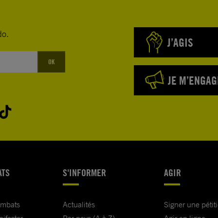
do.
J’AGIS
OK
JE M’ENGAG
ATS
S'INFORMER
AGIR
ombats
Actualités
Signer une pétit