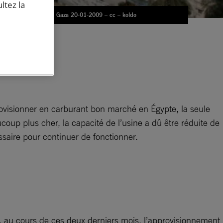
ltez la
Ville de Gaza 20-01-2009 – cc – koldo
ion
du
pprovisionner en carburant bon marché en Égypte, la seule
ucoup plus cher, la capacité de l’usine a dû être réduite de
ssaire pour continuer de fonctionner.
fet, au cours de ces deux derniers mois, l’approvisionnement