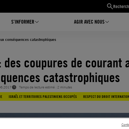
Recherch
S’INFORMER
AGIR AVEC NOUS
aux conséquences catastrophiques
: des coupures de courant 
quences catastrophiques
06.2017
Temps de lecture estimé : 2 minutes
NE
ISRAËL ET TERRITOIRES PALESTINIENS OCCUPÉS
RESPECT DU DROIT INTERNATIO
Conti