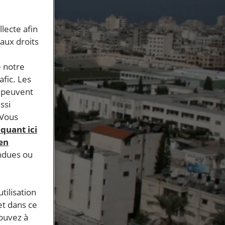
llecte afin
 aux droits
e notre
afic. Les
s peuvent
ssi
 Vous
iquant ici
 en
endues ou
tilisation
et dans ce
pouvez à