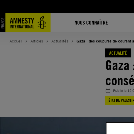
Aller
au
contenu
NOUS CONNAÎTRE
Accueil
Articles
Actualités
Gaza : des coupures de courant 
ACTUALITÉ
Gaza 
consé
Publié le
15.
ÉTAT DE PALESTI