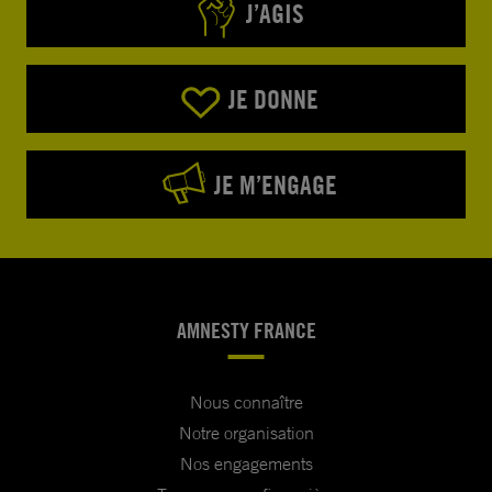
l’expression de ma haute considération
J’AGIS
JE DONNE
JE M’ENGAGE
AMNESTY FRANCE
Nous connaître
Notre organisation
Nos engagements