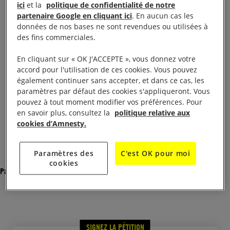
humains (stérilisation, chirurgie de réassignation
ici
et la
politique de confidentialité de notre
sexuelle, célibat).
partenaire Google en cliquant ici
. En aucun cas les
données de nos bases ne sont revendues ou utilisées à
des fins commerciales.
Il ne s’agit pas de demander la création de nouveau
droits pour les personnes LGBTI (Lesbiennes, Gays,
En cliquant sur « OK J'ACCEPTE », vous donnez votre
accord pour l'utilisation de ces cookies. Vous pouvez
Bisexuelles, Trans, Intersexes) mais bien que les
également continuer sans accepter, et dans ce cas, les
personnes LGBTI puissent jouir de leurs droits
paramètres par défaut des cookies s'appliqueront. Vous
fondamentaux sans discrimination.
pouvez à tout moment modifier vos préférences. Pour
en savoir plus, consultez la
politique relative aux
cookies d’Amnesty.
Voir la lettre de pétition
Paramètres des
C'est OK pour moi
Monsieur le Premier ministre,
cookies
Partager
Personne ne devrait vivre et aimer dans la
crainte d’être victime de discrimination en
raison de son orientation sexuelle ou de son
SIGNEZ LA PÉTITION