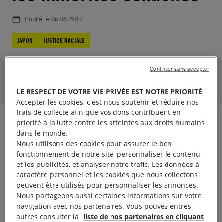
Publié le
06.06.2017
JAPON
JUSTICE RACIALE
Continuer sans accepter
Jusqu'au 19.04.2018
10183
soutiens.
Aidez-nous à atteindre 30000
LE RESPECT DE VOTRE VIE PRIVÉE EST NOTRE PRIORITÉ
Accepter les cookies, c'est nous soutenir et réduire nos
frais de collecte afin que vos dons contribuent en
priorité à la lutte contre les atteintes aux droits humains
Actuellement, aucune protection contre les
dans le monde.
discriminations en raison de l’orientation sexuelle ou
Nous utilisons des cookies pour assurer le bon
de l’identité de genre n’existe au Japon. Les
fonctionnement de notre site, personnaliser le contenu
et les publicités, et analyser notre trafic. Les données à
déclarations publiques des responsables politiques
caractère personnel et les cookies que nous collectons
encouragent ces discriminations. De plus, le
peuvent être utilisés pour personnaliser les annonces.
changement d’état civil n’est possible qu’en
Nous partageons aussi certaines informations sur votre
navigation avec nos partenaires. Vous pouvez entres
remplissant des critères qui violent les droits
autres consulter la
liste de nos partenaires en cliquant