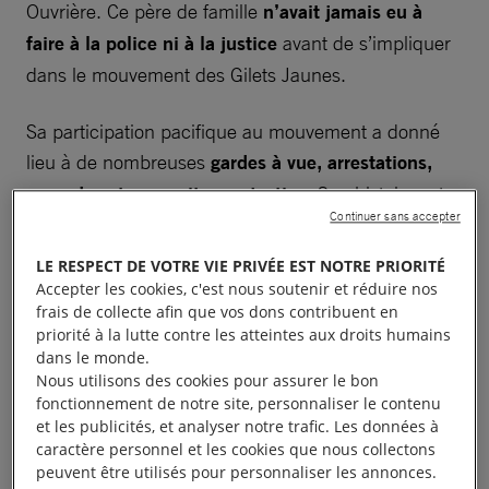
Ouvrière. Ce père de famille
n’avait jamais eu à
faire à la police ni à la justice
avant de s’impliquer
dans le mouvement des Gilets Jaunes.
Sa participation pacifique au mouvement a donné
lieu à de nombreuses
gardes à vue, arrestations,
amendes et poursuites en justice.
Son histoire est
Continuer sans accepter
emblématique du harcèlement dont certains
manifestants pacifiques peuvent faire l’objet en
LE RESPECT DE VOTRE VIE PRIVÉE EST NOTRE PRIORITÉ
France
.
Accepter les cookies, c'est nous soutenir et réduire nos
frais de collecte afin que vos dons contribuent en
priorité à la lutte contre les atteintes aux droits humains
dans le monde.
Nous utilisons des cookies pour assurer le bon
CHRONOLOGIE D’UN
fonctionnement de notre site, personnaliser le contenu
et les publicités, et analyser notre trafic. Les données à
ACHARNEMENT - deux ans,
caractère personnel et les cookies que nous collectons
peuvent être utilisés pour personnaliser les annonces.