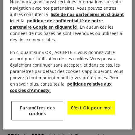
sept gardes à vue
Nous partageons aussi certaines informations sur votre
navigation avec nos partenaires. Vous pouvez entres
autres consulter la
liste de nos partenaires en cliquant
17 novembre 2018 :
Frédéric Vuillaume participe
ici
et la
politique de confidentialité de notre
partenaire Google en cliquant ici
. En aucun cas les
au premier rassemblement du mouvement des
données de nos bases ne sont revendues ou utilisées à
Gilets Jaunes, sur un rond-point à Besançon. Tous
des fins commerciales.
les samedis à partir de cette date, il portera son gilet
En cliquant sur « OK J'ACCEPTE », vous donnez votre
jaune, mégaphone à la main.
accord pour l'utilisation de ces cookies. Vous pouvez
également continuer sans accepter, et dans ce cas, les
27 décembre 2018 :
La police arrête Frédéric
paramètres par défaut des cookies s'appliqueront. Vous
Vuillaume à une manifestation du mouvement des
pouvez à tout moment modifier vos préférences. Pour
en savoir plus, consultez la
politique relative aux
Gilets Jaunes. Il passe huit heures en garde à vue
cookies d’Amnesty.
pour «organisation d’une manifestation non
déclarée» et «participation à un rassemblement
Paramètres des
C'est OK pour moi
susceptible de troubler l’ordre public». Il est remis
cookies
en liberté sans inculpation.