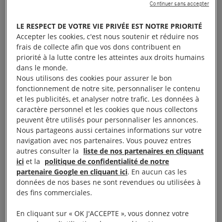
Continuer sans accepter
observé au moins 200 cas d’affrontements violents
entre différents groupes de manifestants. Dans
LE RESPECT DE VOTRE VIE PRIVÉE EST NOTRE PRIORITÉ
presque la moitié des cinquante États, nous avons
Accepter les cookies, c'est nous soutenir et réduire nos
frais de collecte afin que vos dons contribuent en
constaté que la police avait manqué à ses
priorité à la lutte contre les atteintes aux droits humains
obligations de protection des manifestants, en ne
dans le monde.
prenant pas de mesures pour éviter les heurts
Nous utilisons des cookies pour assurer le bon
fonctionnement de notre site, personnaliser le contenu
violents. La police n’est pas intervenue pour faire
et les publicités, et analyser notre trafic. Les données à
baisser les tensions et n’a pas fait la différence entre
caractère personnel et les cookies que nous collectons
les personnes violentes et les manifestants
peuvent être utilisés pour personnaliser les annonces.
Nous partageons aussi certaines informations sur votre
pacifiques.
navigation avec nos partenaires. Vous pouvez entres
autres consulter la
liste de nos partenaires en cliquant
À lire aussi :
États-Unis : Les violences policières contre
ici
et la
politique de confidentialité de notre
les manifestants de Black Lives Matter s’intensifient
partenaire Google en cliquant ici
. En aucun cas les
données de nos bases ne sont revendues ou utilisées à
des fins commerciales.
En cliquant sur « OK J'ACCEPTE », vous donnez votre