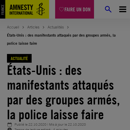
Aller
FAIRE UN DON
au
contenu
Accueil
Articles
Actualités
États-Unis : des manifestants attaqués par des groupes armés, la
police laisse faire
ACTUALITÉ
États-Unis : des
manifestants attaqués
par des groupes armés,
la police laisse faire
Publié le
22.10.2020
| Mis à jour le
22.10.2020
Temps de lecture estimé : 4 minutes