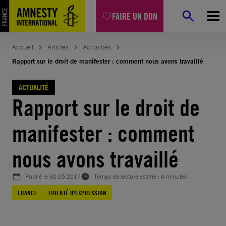
Aller
FAIRE UN DON
au
contenu
Accueil
Articles
Actualités
Rapport sur le droit de manifester : comment nous avons travaillé
ACTUALITÉ
Rapport sur le droit de
manifester : comment
nous avons travaillé
Publié le
30.05.2017
Temps de lecture estimé : 4 minutes
FRANCE
LIBERTÉ D'EXPRESSION