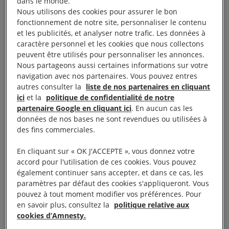
dans le monde.
pour le maintien de l’ordre des manifestations, ainsi
Nous utilisons des cookies pour assurer le bon
que l’usage de la force par les représentants des
fonctionnement de notre site, personnaliser le contenu
forces de l’ordre. Nous avons cherché à déterminer
et les publicités, et analyser notre trafic. Les données à
caractère personnel et les cookies que nous collectons
si ces tactiques et stratégies de maintien de l’ordre
peuvent être utilisés pour personnaliser les annonces.
ont entraîné des restrictions disproportionnées et
Nous partageons aussi certaines informations sur votre
injustifiées au droit à la liberté de réunion.
navigation avec nos partenaires. Vous pouvez entres
autres consulter la
liste de nos partenaires en cliquant
ici
et la
politique de confidentialité de notre
Nous avons examiné plus particulièrement les
partenaire Google en cliquant ici
. En aucun cas les
restrictions au droit à la liberté de réunion pacifique
données de nos bases ne sont revendues ou utilisées à
à Nantes, Paris et Rennes. De mars à septembre
des fins commerciales.
2016, divers syndicats et d’autres groupes ont
En cliquant sur « OK J'ACCEPTE », vous donnez votre
organisé dans ces trois villes des dizaines de
accord pour l'utilisation de ces cookies. Vous pouvez
manifestations contre la proposition de réforme du
également continuer sans accepter, et dans ce cas, les
paramètres par défaut des cookies s'appliqueront. Vous
droit du travail, désignée sous le nom de Loi Travail.
pouvez à tout moment modifier vos préférences. Pour
Certains participants ont commis des actes violents
en savoir plus, consultez la
politique relative aux
et illégaux lors de plusieurs de ces manifestations.
cookies d’Amnesty.