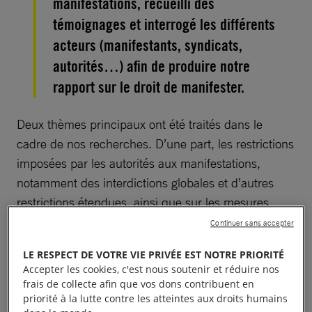
manifestations, recueilli des
témoignages et interrogé les différents
acteurs (manifestants, syndicats,
autorités…) afin de produire notre
rapport sur le droit de manifester.
Deux thèmes principaux ont été traités dans le
cadre de nos recherches. D’une part, les restrictions
imposées par les autorités aux manifestations,
notamment des interdictions globales et d’autres
restrictions étendues, ainsi que sur les mesures
imposées à l’encontre de certains manifestants pour
Continuer sans accepter
les empêcher de participer à des rassemblements
LE RESPECT DE VOTRE VIE PRIVÉE EST NOTRE PRIORITÉ
publics.
Accepter les cookies, c'est nous soutenir et réduire nos
frais de collecte afin que vos dons contribuent en
D’autre part, les tactiques et stratégies adoptées
priorité à la lutte contre les atteintes aux droits humains