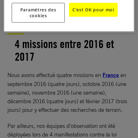
À lire aussi :
Info et intox sur le droit de manifester
Paramètres des
C'est OK pour moi
cookies
4 missions entre 2016 et
2017
Nous avons effectué quatre missions en
France
en
septembre 2016 (quatre jours), octobre 2016 (une
semaine), novembre 2016 (une semaine),
décembre 2016 (quatre jours) et février 2017 (trois
jours) pour y effectuer des recherches de terrain.
Par ailleurs, nos équipes d’observation ont été
déployées lors de 4 manifestations contre la loi