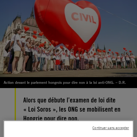
Action devant le parlement hongrois pour dire non à la loi anti-ONG. – D.R.
Alors que débute l’examen de loi dite
« Loi Soros », les ONG se mobilisent en
Hongrie pour dire non.
Continuer sans accepter
Lundi 04 juin,
le Parlement hongrois a démarré