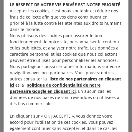
LE RESPECT DE VOTRE VIE PRIVÉE EST NOTRE PRIORITÉ
l’examen d’une loi anti-ONG
. A cette occasion, la
Accepter les cookies, c'est nous soutenir et réduire nos
société civile hongroise a interpellé les
frais de collecte afin que vos dons contribuent en
parlementaires hongrois devant le parlement en leur
priorité à la lutte contre les atteintes aux droits humains
dans le monde.
remettant un livret contenant des milliers de
Nous utilisons des cookies pour assurer le bon
messages de soutien à la société civile hongroise
fonctionnement de notre site, personnaliser le contenu
collectés à travers plus de 50 pays.
et les publicités, et analyser notre trafic. Les données à
caractère personnel et les cookies que nous collectons
peuvent être utilisés pour personnaliser les annonces.
Vous avez été nombreux à agir en envoyant des
Nous partageons aussi certaines informations sur votre
messages de soutien en ligne et hors ligne. En
navigation avec nos partenaires. Vous pouvez entres
autres consulter la
liste de nos partenaires en cliquant
Hongrie
, une centaine de citoyens a déployé un
ici
et la
politique de confidentialité de notre
cœur géant sur la place devant le parlement. Le but
partenaire Google en cliquant ici
. En aucun cas les
? Affirmer leur attachement à la société civile pour
données de nos bases ne sont revendues ou utilisées à
des fins commerciales.
une société respectant les droits humains.
En cliquant sur « OK J'ACCEPTE », vous donnez votre
accord pour l'utilisation de ces cookies. Vous pouvez
également continuer sans accepter, et dans ce cas, les