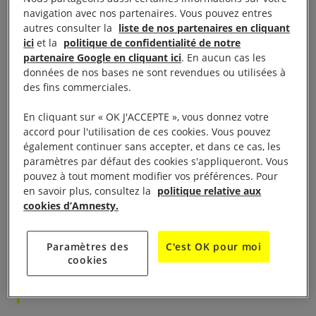
présence dans
cette vidéo
laisse supposer que les
navigation avec nos partenaires. Vous pouvez entres
forces armées égyptiennes en ont déjà utilisé ou ont
autres consulter la
liste de nos partenaires en cliquant
l’intention de le faire, au mépris flagrant des vies
ici
et la
politique de confidentialité de notre
partenaire Google en cliquant ici
. En aucun cas les
humaines.
données de nos bases ne sont revendues ou utilisées à
des fins commerciales.
L’armée de l’air égyptienne a déjà mené à plusieurs
En cliquant sur « OK J'ACCEPTE », vous donnez votre
reprises des attaques illégales, même au moyen
accord pour l'utilisation de ces cookies. Vous pouvez
d’armes plus précises. Selon des témoins, en 2015,
également continuer sans accepter, et dans ce cas, les
des avions de combat de type F16 ont procédé à
paramètres par défaut des cookies s'appliqueront. Vous
pouvez à tout moment modifier vos préférences. Pour
des frappes aériennes dans des zones densément
en savoir plus, consultez la
politique relative aux
peuplées du Sinaï. Plusieurs dizaines d’habitants,
cookies d’Amnesty.
dont des enfants, ont été tués ou blessés dans ces
attaques.
Paramètres des
C'est OK pour moi
cookies
À lire aussi :
Égypte : une vidéo montre des exécutions
extrajudiciaires dans le Nord du Sinaï