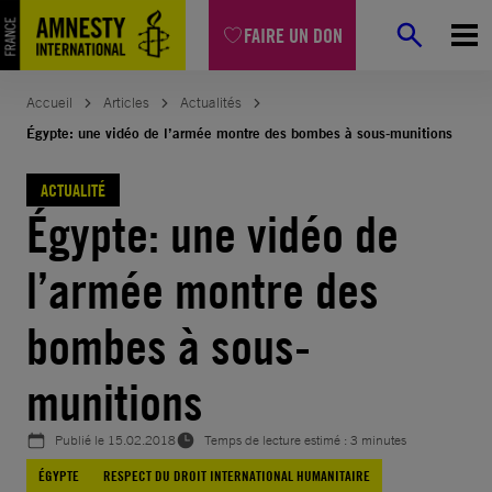
Aller
FAIRE UN DON
au
contenu
Accueil
Articles
Actualités
Égypte: une vidéo de l’armée montre des bombes à sous-munitions
ACTUALITÉ
Égypte: une vidéo de
l’armée montre des
bombes à sous-
munitions
Publié le
15.02.2018
Temps de lecture estimé : 3 minutes
ÉGYPTE
RESPECT DU DROIT INTERNATIONAL HUMANITAIRE