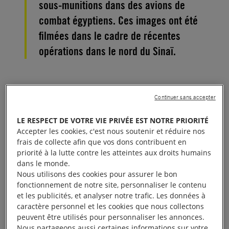
sous-munitions dans des avions de
combat égyptiens. Ces images ont été
filmées dans le cadre de récentes
opérations dans le nord du Sinaï.
Continuer sans accepter
Des violations en toute
LE RESPECT DE VOTRE VIE PRIVÉE EST NOTRE PRIORITÉ
impunité
Accepter les cookies, c'est nous soutenir et réduire nos
frais de collecte afin que vos dons contribuent en
priorité à la lutte contre les atteintes aux droits humains
Les
bombes à sous-munitions
sont des armes qui,
dans le monde.
par nature, frappent sans discrimination et infligent
Nous utilisons des cookies pour assurer le bon
fonctionnement de notre site, personnaliser le contenu
des souffrances inimaginables pendant des années
et les publicités, et analyser notre trafic. Les données à
après leur utilisation. Pour cette raison, elles font
caractère personnel et les cookies que nous collectons
l’objet d’une interdiction internationale. Leur
peuvent être utilisés pour personnaliser les annonces.
Nous partageons aussi certaines informations sur votre