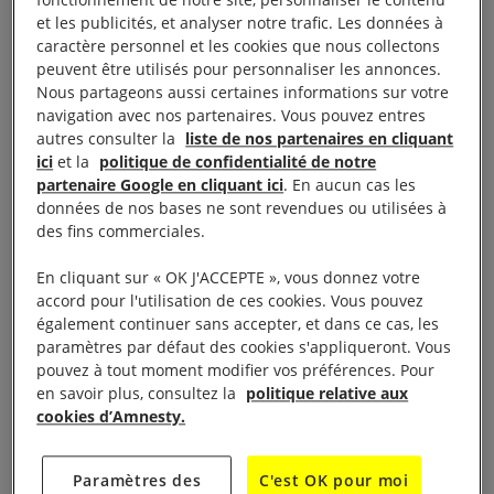
enceintes, enfants, personnes âgées uniquement en
et les publicités, et analyser notre trafic. Les données à
caractère personnel et les cookies que nous collectons
raison de leur irrégularité de séjour.
peuvent être utilisés pour personnaliser les annonces.
Nous partageons aussi certaines informations sur votre
Ce que l’on peut en penser
navigation avec nos partenaires. Vous pouvez entres
autres consulter la
liste de nos partenaires en cliquant
ici
et la
politique de confidentialité de notre
Cette mesure va à l’encontre du droit international
partenaire Google en cliquant ici
. En aucun cas les
relatif aux droits humains. L’égalité d’accès aux
données de nos bases ne sont revendues ou utilisées à
soins est indissociable du droit à la santé protégé
des fins commerciales.
par le droit international, en particulier le Pacte
En cliquant sur « OK J'ACCEPTE », vous donnez votre
international relatif aux droits économiques, sociaux
accord pour l'utilisation de ces cookies. Vous pouvez
et culturels que la France a ratifié. Pénaliser des
également continuer sans accepter, et dans ce cas, les
paramètres par défaut des cookies s'appliqueront. Vous
personnes en raison de leur situation administrative
pouvez à tout moment modifier vos préférences. Pour
peut être considéré comme une mesure
en savoir plus, consultez la
politique relative aux
discriminatoire.
cookies d’Amnesty.
Paramètres des
C'est OK pour moi