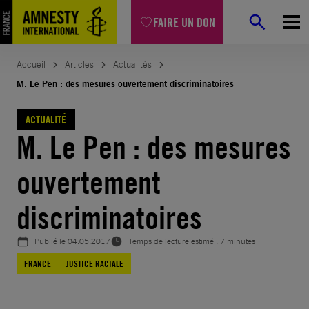
Aller
FAIRE UN DON
au
contenu
Accueil
Articles
Actualités
M. Le Pen : des mesures ouvertement discriminatoires
ACTUALITÉ
M. Le Pen : des mesures
ouvertement
discriminatoires
Publié le
04.05.2017
Temps de lecture estimé : 7 minutes
FRANCE
JUSTICE RACIALE