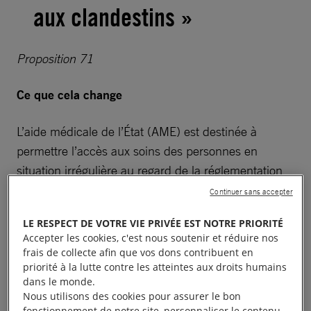
aux clandestins »
Proposition 71
Ce que cela change
L’aide médicale de l’État (AME) est destinée à
permettre l’accès aux soins des personnes en
situation irrégulière au regard de la réglementation
française sur le séjour en France. Elle est attribuée
Continuer sans accepter
sous conditions de résidence et de ressources. C’est
LE RESPECT DE VOTRE VIE PRIVÉE EST NOTRE PRIORITÉ
une mesure de santé publique qui permet à toute
Accepter les cookies, c'est nous soutenir et réduire nos
personne de pouvoir se soigner indépendamment
frais de collecte afin que vos dons contribuent en
de sa situation administrative. La supprimer aurait
priorité à la lutte contre les atteintes aux droits humains
dans le monde.
inévitablement pour conséquence de mettre en
Nous utilisons des cookies pour assurer le bon
danger des personnes vulnérables, femmes
fonctionnement de notre site, personnaliser le contenu