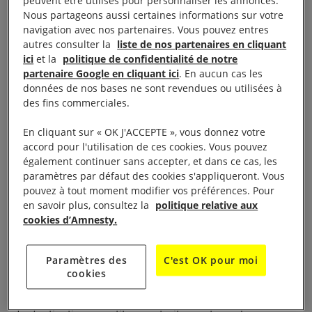
peuvent être utilisés pour personnaliser les annonces.
Nous partageons aussi certaines informations sur votre
Des établissements LGBTI ont subi des descentes
navigation avec nos partenaires. Vous pouvez entres
autres consulter la
liste de nos partenaires en cliquant
de police.
ici
et la
politique de confidentialité de notre
partenaire Google en cliquant ici
. En aucun cas les
Des responsables politiques et des représentants du
données de nos bases ne sont revendues ou utilisées à
gouvernement ont prononcé de nombreuses
des fins commerciales.
déclarations discriminatoires envers les lesbiennes,
En cliquant sur « OK J'ACCEPTE », vous donnez votre
les gays et les personnes bisexuelles, transgenres ou
accord pour l'utilisation de ces cookies. Vous pouvez
intersexuées. La semaine dernière, certains médias
également continuer sans accepter, et dans ce cas, les
paramètres par défaut des cookies s'appliqueront. Vous
ont cité le ministre des Affaires religieuses, Datuk
pouvez à tout moment modifier vos préférences. Pour
Mujahid Yusof Rawa, déclarant que le
en savoir plus, consultez la
politique relative aux
gouvernement du Pakatan Harapan (Alliance de
cookies d’Amnesty.
l’espoir) n’avait « jamais reconnu » les personnes
LGBTI et que son engagement à leur égard par le
Paramètres des
C'est OK pour moi
cookies
passé ne visait qu’à leur « réinsertion ».