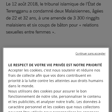
Le 12 août 2018, le tribunal islamique de l’État de
Terengganu a condamné deux Malaisiennes, âgées
de 22 et 32 ans, à une amende de 3 300 ringgits
malaisiens et six coups de bâton pour « relations
sexuelles entre femmes ».
Continuer sans accepter
Plusieurs semaines
LE RESPECT DE VOTRE VIE PRIVÉE EST NOTRE PRIORITÉ
d’attaques contre les
Accepter les cookies, c'est nous soutenir et réduire nos
frais de collecte afin que vos dons contribuent en
droits LGBTI
priorité à la lutte contre les atteintes aux droits humains
dans le monde.
Nous utilisons des cookies pour assurer le bon
La fustigation de ces deux femmes fait suite à
fonctionnement de notre site, personnaliser le contenu
plusieurs semaines d’attaques visant
les personnes
et les publicités, et analyser notre trafic. Les données à
caractère personnel et les cookies que nous collectons
LGBTI
en Malaisie.