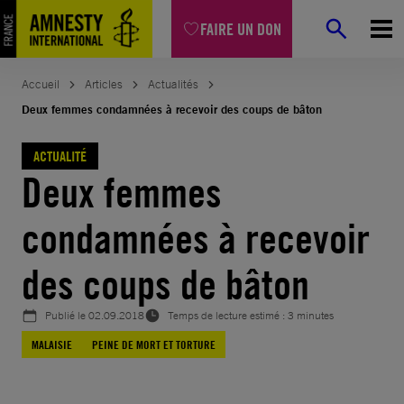
Aller
FAIRE UN DON
au
contenu
Accueil
Articles
Actualités
Deux femmes condamnées à recevoir des coups de bâton
ACTUALITÉ
Deux femmes
condamnées à recevoir
des coups de bâton
Publié le
02.09.2018
Temps de lecture estimé : 3 minutes
MALAISIE
PEINE DE MORT ET TORTURE