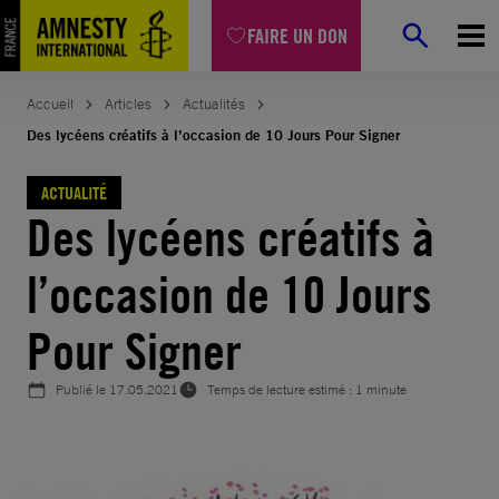
Aller
FAIRE UN DON
au
contenu
Accueil
Articles
Actualités
Des lycéens créatifs à l’occasion de 10 Jours Pour Signer
ACTUALITÉ
Des lycéens créatifs à
l’occasion de 10 Jours
Pour Signer
Publié le
17.05.2021
Temps de lecture estimé : 1 minute