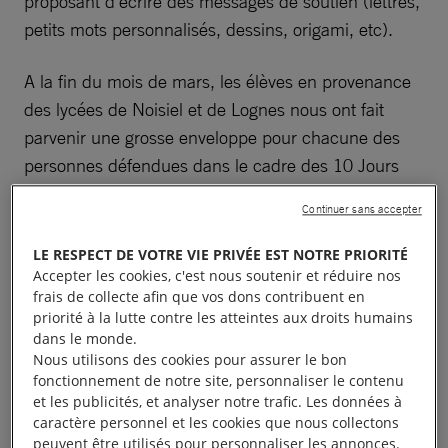
proposant d’écrire des messages de soutien (lettres,
petits mots personnalisés, dessins, origami, etc).
A la fin du mois de mars, les élèves en provenance
des lycées de Noisiel et de Lognes nous ont fait
parvenir une grosse enveloppe pour chacune des
personnes défendues dans le cadre des 10 Jours
Pour Signer de 2020. Nous avons été impressionnés
Continuer sans accepter
par le contenu personnalisé et spontané de chaque
enveloppe. Merci à eux !
LE RESPECT DE VOTRE VIE PRIVÉE EST NOTRE PRIORITÉ
Accepter les cookies, c'est nous soutenir et réduire nos
frais de collecte afin que vos dons contribuent en
priorité à la lutte contre les atteintes aux droits humains
dans le monde.
Nous utilisons des cookies pour assurer le bon
fonctionnement de notre site, personnaliser le contenu
et les publicités, et analyser notre trafic. Les données à
caractère personnel et les cookies que nous collectons
peuvent être utilisés pour personnaliser les annonces.