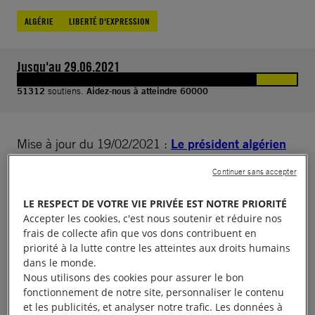
ALGÉRIE
LIBERTÉ D'EXPRESSION
Jusqu'au 29.06.2021
51312
soutiens.
Aidez-nous à atteindre 60000
Mise à jour du 19/02/2021 :
Le président algérien
Abdelmadjid Tebboune a accordé une grâce
Continuer sans accepter
présidentielle à une soixantaine de prisonniers
d’opinion dont Khaled Drareni. Une bonne
LE RESPECT DE VOTRE VIE PRIVÉE EST NOTRE PRIORITÉ
Accepter les cookies, c'est nous soutenir et réduire nos
nouvelle ! Cependant, il a été libéré de façon
frais de collecte afin que vos dons contribuent en
provisoire. La cour de cassation examinera son
priorité à la lutte contre les atteintes aux droits humains
dans le monde.
dossier le 25 mars.
Nous utilisons des cookies pour assurer le bon
fonctionnement de notre site, personnaliser le contenu
Le 15 septembre 2020, la cour d’appel d’Alger a
et les publicités, et analyser notre trafic. Les données à