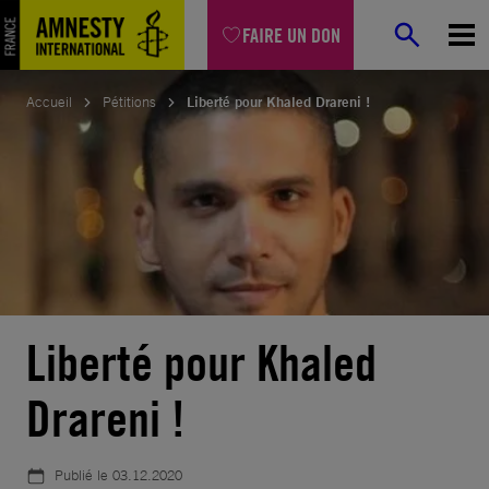
Aller
FAIRE UN DON
au
contenu
Accueil
Pétitions
Liberté pour Khaled Drareni !
Liberté pour Khaled
Drareni !
Publié le
03.12.2020