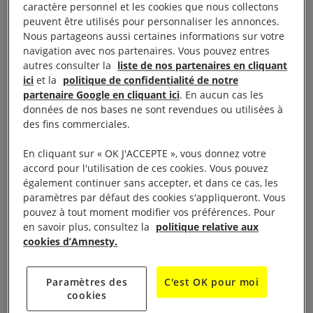
condamné le journaliste Khaled Drareni à deux ans
caractère personnel et les cookies que nous collectons
peuvent être utilisés pour personnaliser les annonces.
d’emprisonnement pour avoir couvert des
Nous partageons aussi certaines informations sur votre
manifestations pacifiques dans le cadre du
navigation avec nos partenaires. Vous pouvez entres
mouvement de protestation du Hirak. Arrêté depuis
autres consulter la
liste de nos partenaires en cliquant
ici
et la
politique de confidentialité de notre
le mois de mars 2020, Khaled Drareni n’est pas le
partenaire Google en cliquant ici
. En aucun cas les
seul journaliste à être en prison pour avoir exercé
données de nos bases ne sont revendues ou utilisées à
son métier. Depuis le début du Hirak, en février
des fins commerciales.
2019, au moins huit journalistes ont été
En cliquant sur « OK J'ACCEPTE », vous donnez votre
emprisonnés pour avoir couvert une manifestation
accord pour l'utilisation de ces cookies. Vous pouvez
ou en raison de leurs publications sur les réseaux
également continuer sans accepter, et dans ce cas, les
paramètres par défaut des cookies s'appliqueront. Vous
sociaux.
pouvez à tout moment modifier vos préférences. Pour
en savoir plus, consultez la
politique relative aux
Ces lourdes sanctions témoignent d’une répression
cookies d’Amnesty.
plus large des libertés en Algérie. Nous faisons part
de notre vive inquiétude sur les poursuites et
Paramètres des
C'est OK pour moi
cookies
condamnations dont sont victimes plusieurs des