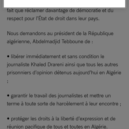
journalistes et militants qui, comme Khaled, n’ont
fait que réclamer davantage de démocratie et du
respect pour l’État de droit dans leur pays.
Nous demandons au président de la République
algérienne, Abdelmadjid Tebboune de :
• libérer immédiatement et sans condition le
journaliste Khaled Drareni ainsi que tous les autres
prisonniers d’opinion détenus aujourd’hui en Algérie
;
• garantir le travail des journalistes et mettre un
terme à toute sorte de harcèlement à leur encontre ;
• protéger les droits à la liberté d’expression et de
réunion pacifique de tous et toutes en Algérie.