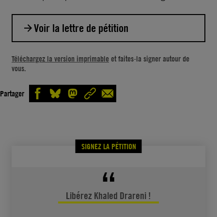
Voir la lettre de pétition
Monsieur le Président,
Téléchargez la version imprimable
et faites-la signer autour de
vous.
Le 15 septembre 2020, la cour d’appel d’Alger
a condamné le journaliste Khaled Drareni à
Partager
deux ans d’emprisonnement pour avoir
couvert des manifestations pacifiques dans le
cadre du mouvement de protestation du
Hirak. Arrêté depuis le mois de mars 2020,
SIGNEZ LA PÉTITION
Khaled Drareni n’est pas le seul journaliste à
être en prison pour avoir exercé son métier.
Depuis le début du Hirak, en février 2019, au
Libérez Khaled Drareni !
moins huit journalistes ont été emprisonnés
pour avoir couvert une manifestation ou en