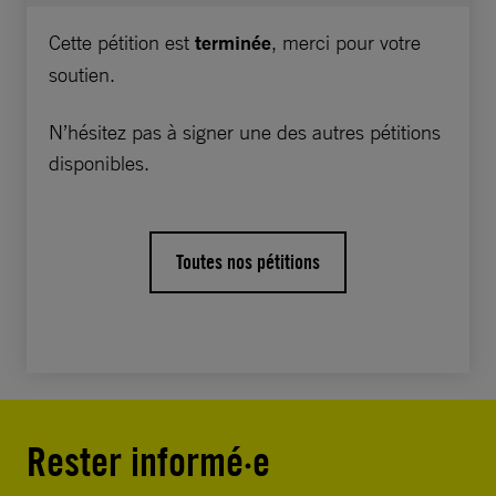
raison de leurs publications sur les réseaux
Cette pétition est
terminée
, merci pour votre
sociaux.
soutien.
Ces lourdes sanctions témoignent d’une
N’hésitez pas à signer une des autres pétitions
répression plus large des libertés en Algérie.
disponibles.
Nous vous faisons part de notre vive
inquiétude sur les poursuites et
condamnations dont sont victimes plusieurs
Toutes nos pétitions
des journalistes et militants qui, comme
Khaled, n’ont fait que réclamer davantage de
démocratie et du respect pour l’État de droit
dans leur pays. Monsieur le Président, nous
vous demandons de :
• Libérer immédiatement et sans condition le
Rester informé·e
journaliste Khaled Drareni ainsi que tous les