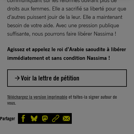
communiquant sur les réformes ouvrant plus de
droits aux femmes. Elle a sacrifié sa liberté pour que
d’autres puissent jouir de la leur. Elle a maintenant
besoin de votre aide. Avec une pression publique
suffisante, nous pourrons faire libérer Nassima !
Agissez et appelez le roi d’Arabie saoudite à libérer
immédiatement et sans condition Nassima !
Voir la lettre de pétition
Votre Majesté,
Téléchargez la version imprimable
et faites-la signer autour de
vous.
Tandis que les autorités saoudiennes attirent
l’attention sur les réformes relatives aux droits
Partager
des femmes, comme par exemple la levée de