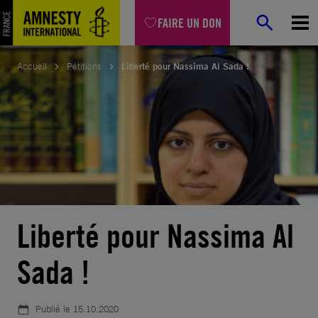
Aller
FAIRE UN DON
au
contenu
Accueil
Pétitions
Liberté pour Nassima Al Sada !
Liberté pour Nassima Al
Sada !
Publié le
15.10.2020