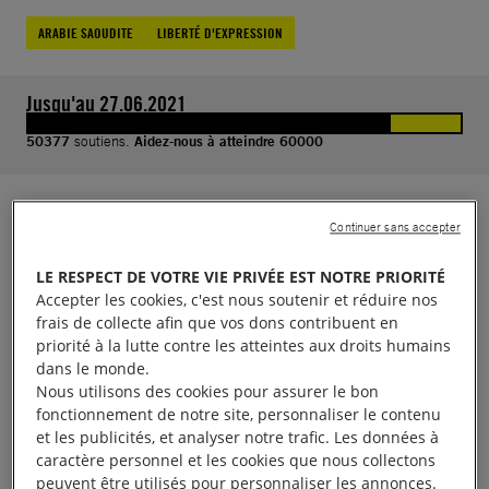
ARABIE SAOUDITE
LIBERTÉ D'EXPRESSION
Jusqu'au 27.06.2021
50377
soutiens.
Aidez-nous à atteindre 60000
Au moment même où l’Arabie saoudite mettait fin à
Continuer sans accepter
l’interdiction honteuse faite aux femmes de
LE RESPECT DE VOTRE VIE PRIVÉE EST NOTRE PRIORITÉ
conduire, le régime saoudien jetait en prison toutes
Accepter les cookies, c'est nous soutenir et réduire nos
celles qui s’étaient battues pendant des années
frais de collecte afin que vos dons contribuent en
pour obtenir ce droit. Une douzaine d’activistes de
priorité à la lutte contre les atteintes aux droits humains
dans le monde.
premier plan sont arrêtées entre mai et juillet 2018,
Nous utilisons des cookies pour assurer le bon
parmi lesquelles Nassima al Sada.
fonctionnement de notre site, personnaliser le contenu
et les publicités, et analyser notre trafic. Les données à
caractère personnel et les cookies que nous collectons
Cette femme courageuse a consacré sa vie à faire
peuvent être utilisés pour personnaliser les annonces.