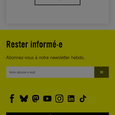
avec son avocat et ses proches.
Nous vous demandons donc de :
libérer immédiatement et
Rester informé·e
sans condition Nassima
al Sada et toutes les
Abonnez-vous à notre newsletter hebdo.
femmes défenseures des
droits humains/tous les
défenseurs des droits des
OK
femmes détenus
uniquement en raison de
leur travail pacifique de
défense des droits
humains ;
abandonner les charges