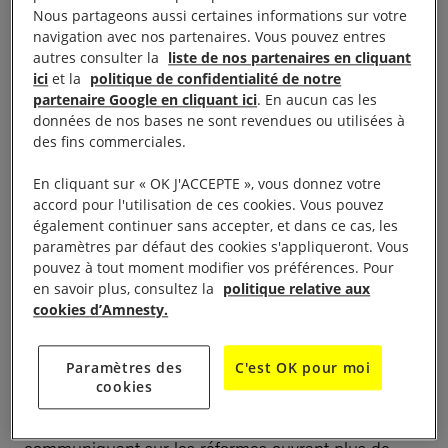
campagne pour les droits des minorités et les droits
Nous partageons aussi certaines informations sur votre
des femmes dans son pays. Elle a même tenté en
navigation avec nos partenaires. Vous pouvez entres
autres consulter la
liste de nos partenaires en cliquant
2015 de se présenter aux élections municipales,
ici
et la
politique de confidentialité de notre
ouvertes aux femmes pour la première fois en
partenaire Google en cliquant ici
. En aucun cas les
Arabie saoudite. Arrêtée en 2018 en raison de son
données de nos bases ne sont revendues ou utilisées à
des fins commerciales.
travail de défense des droits humains, elle a été
maintenue en détention à l’isolement pendant un
En cliquant sur « OK J'ACCEPTE », vous donnez votre
an. Aujourd’hui Nassima n’est plus à l’isolement et a
accord pour l'utilisation de ces cookies. Vous pouvez
également continuer sans accepter, et dans ce cas, les
quelques contacts, trop rares, avec son avocat et
paramètres par défaut des cookies s'appliqueront. Vous
ses proches.
pouvez à tout moment modifier vos préférences. Pour
en savoir plus, consultez la
politique relative aux
Pendant que Nassima et d’autres militants
cookies d’Amnesty.
saoudiens de premier plan sont emprisonnés en
raison de leur travail pour la défense des droits
Paramètres des
C'est OK pour moi
cookies
humains, les autorités saoudiennes tentent de
redorer leur image à l’international en