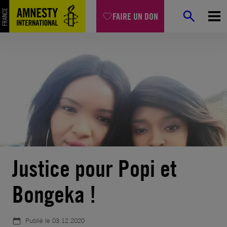
Aller
FAIRE UN DON
au
contenu
Accueil
Pétitions
Justice pour Popi et Bongeka !
Justice pour Popi et
Bongeka !
Publié le
03.12.2020