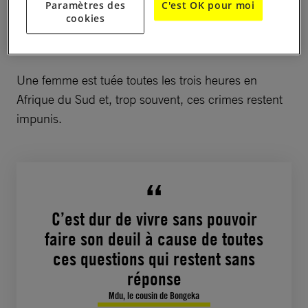
marquée par les erreurs et un manque de volonté
Paramètres des
C'est OK pour moi
cookies
flagrant. Trois ans après les meurtres, personne n’a
été traduit en justice.
Une femme est tuée toutes les trois heures en
Afrique du Sud et, trop souvent, ces crimes restent
impunis.
C’est dur de vivre sans pouvoir
faire son deuil à cause de toutes
ces questions qui restent sans
réponse
Mdu, le cousin de Bongeka