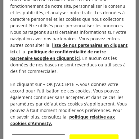
travers le monde. Nous n’aurions pas pu y arriver
fonctionnement de notre site, personnaliser le contenu
sans vous.
et les publicités, et analyser notre trafic. Les données à
caractère personnel et les cookies que nous collectons
peuvent être utilisés pour personnaliser les annonces.
Popi Qwabe, 24 ans, et Bongeka Phungula, 28
Nous partageons aussi certaines informations sur votre
ans, s’étaient rencontrées en cours d’art
navigation avec nos partenaires. Vous pouvez entres
dramatique et s’étaient installées près de
autres consulter la
liste de nos partenaires en cliquant
ici
et la
politique de confidentialité de notre
Johannesburg dans l’espoir de percer. Un rêve
partenaire Google en cliquant ici
. En aucun cas les
anéanti ce vendredi soir de mai 2017, lorsque les
données de nos bases ne sont revendues ou utilisées à
des fins commerciales.
deux amies ont disparu. Leurs corps ont été
retrouvés au bord d’une route. Elles avaient été
En cliquant sur « OK J'ACCEPTE », vous donnez votre
tuées par balle.
accord pour l'utilisation de ces cookies. Vous pouvez
également continuer sans accepter, et dans ce cas, les
paramètres par défaut des cookies s'appliqueront. Vous
Deux hommes ont été arrêtés en possession de
pouvez à tout moment modifier vos préférences. Pour
certaines de leurs affaires. Mais faute de preuves
en savoir plus, consultez la
politique relative aux
cookies d’Amnesty.
selon le magistrat, ils ont rapidement été remis en
liberté. Et pour cause au vu de l’enquête de la police