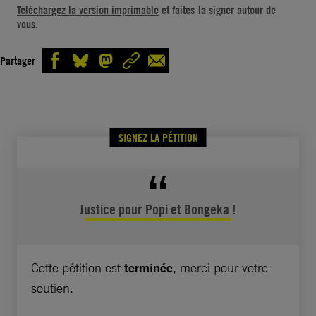
Popi Qwabe, 24 ans, et Bongeka Phungula,
Téléchargez la version imprimable
et faites-la signer autour de
28 ans, s’étaient rencontrées en cours d’art
vous.
dramatique et s’étaient installées près de
Johannesburg dans l’espoir de percer. Un rêve
Partager
anéanti ce vendredi soir de mai 2017, lorsque
les deux amies ont disparu. Leurs corps ont
été retrouvés au bord d’une route. Elles
SIGNEZ LA PÉTITION
avaient été tuées par balle.
Deux hommes ont été arrêtés en possession
de certaines de leurs affaires. Mais faute de
Justice pour Popi et Bongeka !
preuves selon le magistrat, ils ont rapidement
été remis en liberté. Et pour cause au vu de
l’enquête de la police marquée par les erreurs
Cette pétition est
terminée
, merci pour votre
et un manque de volonté flagrant. Trois ans
soutien.
après les meurtres, personne n’a été traduit en
justice.