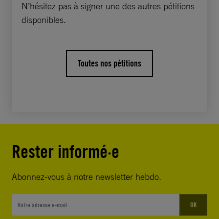
N’hésitez pas à signer une des autres pétitions
disponibles.
Une femme est tuée toutes les trois heures en
Afrique du Sud et, trop souvent, ces crimes
restent impunis. C’est dur de vivre sans
Toutes nos pétitions
pouvoir faire son deuil à cause de toutes ces
questions qui restent sans réponse, affirme le
cousin de Bongeka, Mdu. Monsieur Cele,
nous vous demandons de :
Mener une enquête
Rester informé·e
exhaustive et impartiale sur
l’assassinat de Popi et
Abonnez-vous à notre newsletter hebdo.
Bongeka
Rassembler les éléments
OK
de preuve et les