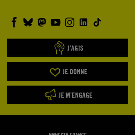
transmettre à l’Autorité
nationale chargée des
poursuites, pour que les
coupables soient traduits
en justice.
J’AGIS
JE DONNE
JE M’ENGAGE
AMNESTY FRANCE