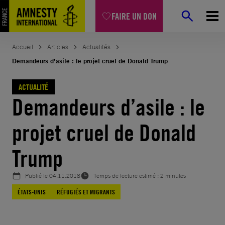
Aller
FAIRE UN DON
au
contenu
Accueil
Articles
Actualités
Demandeurs d’asile : le projet cruel de Donald Trump
ACTUALITÉ
Demandeurs d’asile : le
projet cruel de Donald
Trump
Publié le
04.11.2018
Temps de lecture estimé : 2 minutes
ÉTATS-UNIS
RÉFUGIÉS ET MIGRANTS