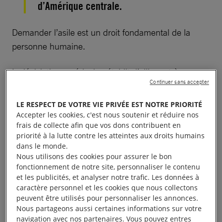
d’Amérique centrale.
Demander l’asile est un droit fondamental de la
personne humaine.
La législation américaine établit d’ailleurs très
Continuer sans accepter
clairement que le lieu où la manière dont les gens
qui cherchent un refuge entrent dans le pays n’a
LE RESPECT DE VOTRE VIE PRIVÉE EST NOTRE PRIORITÉ
pas d’importance – ils ont le droit de solliciter l’asile.
Accepter les cookies, c'est nous soutenir et réduire nos
frais de collecte afin que vos dons contribuent en
priorité à la lutte contre les atteintes aux droits humains
Ses intentions de limiter les droits des demandeurs
dans le monde.
d’asile sont contraires à cette législation et aux
Nous utilisons des cookies pour assurer le bon
obligations internationales incombant aux États-
fonctionnement de notre site, personnaliser le contenu
et les publicités, et analyser notre trafic. Les données à
Unis.
caractère personnel et les cookies que nous collectons
peuvent être utilisés pour personnaliser les annonces.
En ce moment même, des mères, des pères et des
Nous partageons aussi certaines informations sur votre
navigation avec nos partenaires. Vous pouvez entres
enfants poursuivent leur difficile et éprouvant périple