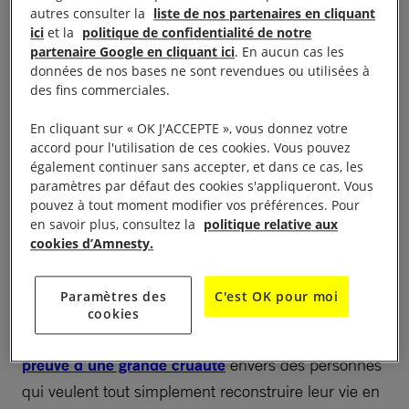
autres consulter la
liste de nos partenaires en cliquant
parce qu’ils cherchent désespérément à échapper
ici
et la
politique de confidentialité de notre
aux violences et aux persécutions.
partenaire Google en cliquant ici
. En aucun cas les
données de nos bases ne sont revendues ou utilisées à
des fins commerciales.
En cliquant sur « OK J'ACCEPTE », vous donnez votre
Mettre les personnes en
accord pour l'utilisation de ces cookies. Vous pouvez
également continuer sans accepter, et dans ce cas, les
danger
paramètres par défaut des cookies s'appliqueront. Vous
pouvez à tout moment modifier vos préférences. Pour
en savoir plus, consultez la
politique relative aux
Ce projet fait écho à l’interdiction d’entrée pour des
cookies d’Amnesty.
personnes venues des pays à majorité musulmane,
que le Président Trump a mis en place en 2017.
Paramètres des
C'est OK pour moi
cookies
Une nouvelle fois, le président Donald Trump fait
preuve d’une grande cruauté
envers des personnes
qui veulent tout simplement reconstruire leur vie en