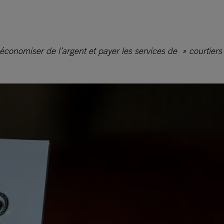
 économiser de l’argent et payer les services de » courtiers