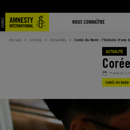
Aller
au
contenu
NOUS CONNAÎTRE
Accueil
Articles
Actualités
Corée du Nord : l’histoire d’une 
ACTUALITÉ
Corée 
Publié le
11.
CORÉE DU NORD