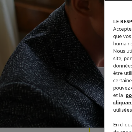
LE RES
Accepter
que vos 
humains
Nous ut
site, pe
données
être uti
certaine
pouvez e
et la
po
cliquant
utilisée
En cliqu
de ces 