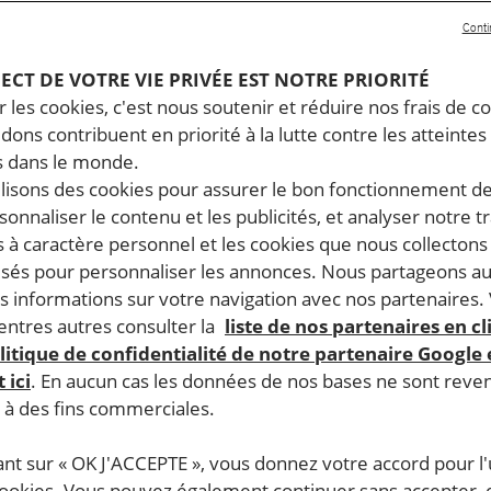
Conti
PECT DE VOTRE VIE PRIVÉE EST NOTRE PRIORITÉ
 les cookies, c'est nous soutenir et réduire nos frais de co
dons contribuent en priorité à la lutte contre les atteintes
 dans le monde.
ilisons des cookies pour assurer le bon fonctionnement d
rsonnaliser le contenu et les publicités, et analyser notre tr
 à caractère personnel et les cookies que nous collecton
lisés pour personnaliser les annonces. Nous partageons au
s informations sur votre navigation avec nos partenaires.
ntres autres consulter la
liste de nos partenaires en cl
litique de confidentialité de notre partenaire Google
 ici
. En aucun cas les données de nos bases ne sont rev
s à des fins commerciales.
ant sur « OK J'ACCEPTE », vous donnez votre accord pour l'u
cookies. Vous pouvez également continuer sans accepter, 