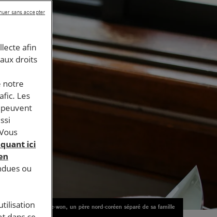
nuer sans accepter
llecte afin
 aux droits
e notre
afic. Les
s peuvent
ssi
 Vous
iquant ici
 en
endues ou
tilisation
Lee Tae-won, un père nord-coréen séparé de sa famille
© D.R
et dans ce