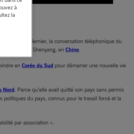
mme
pouvez à
ltez la
a
e 4 novembre dernier, la conversation téléphonique du
 été modifié], à Shenyang, en
Chine
.
joindre en
Corée du Sud
pour démarrer une nouvelle vie
u Nord
. Parce qu’elle avait quitté son pays sans permis
 politiques du pays, connus pour le travail forcé et la
bilité par association ».