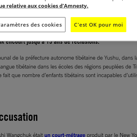
que relative aux cookies d’Amnesty.
ru dans un reportage du New York Times où il exprimai
Paramètres des cookies
C'est OK pour moi
r la répression de la culture et de la langue tibétaine,
k encourt jusqu’à 15 ans de réclusions.
bunal de la préfecture autonome tibétaine de Yushu, dans l
ngue tibétaine dans les écoles des régions peuplées de Tib
fait que nombre d’enfants tibétains sont incapables d’util
accusation
ashi Wangchuk était
un court-métrage
produit par le New Yo