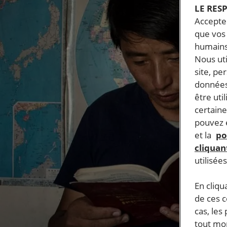
LE RES
Accepter
que vos 
humains
Nous ut
site, pe
données
être uti
certaine
pouvez e
et la
po
cliquant
utilisée
En cliqu
de ces 
cas, les
tout mom