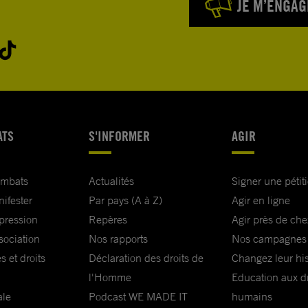
JE M’ENGAG
ATS
S'INFORMER
AGIR
ombats
Actualités
Signer une pétit
nifester
Par pays (A à Z)
Agir en ligne
xpression
Repères
Agir près de che
sociation
Nos rapports
Nos campagnes
s et droits
Déclaration des droits de
Changez leur his
l'Homme
Education aux dr
ale
Podcast WE MADE IT
humains