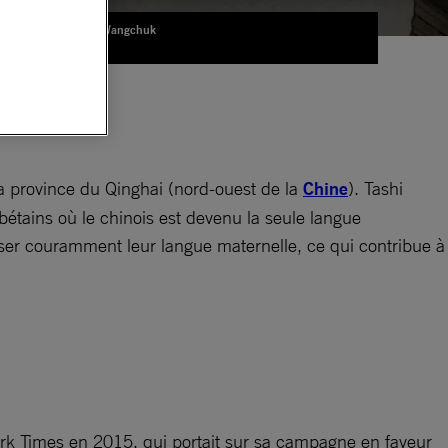
Tashi Wangchuk
© D.R.
t
a province du Qinghai (nord-ouest de la
Chine
). Tashi
étains où le chinois est devenu la seule langue
iser couramment leur langue maternelle, ce qui contribue à
rk Times en 2015, qui portait sur sa campagne en faveur