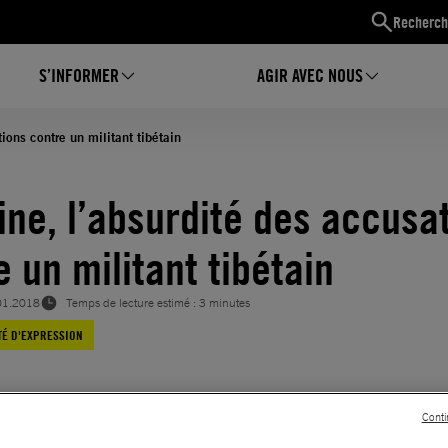
Recherch
S’INFORMER
AGIR AVEC NOUS
ions contre un militant tibétain
ine, l’absurdité des accusa
 un militant tibétain
01.2018
Temps de lecture estimé : 3 minutes
TÉ D'EXPRESSION
Conti