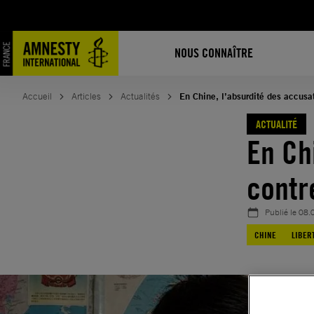
Aller
au
contenu
NOUS CONNAÎTRE
Accueil
Articles
Actualités
En Chine, l’absurdité des accusat
ACTUALITÉ
En Ch
contre
Publié le
08.
CHINE
LIBER