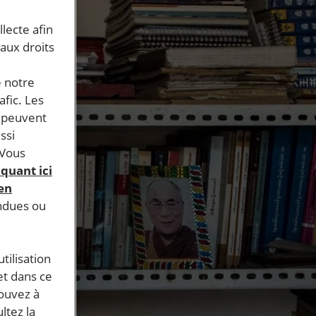
llecte afin
 aux droits
e notre
afic. Les
s peuvent
ssi
 Vous
iquant ici
 en
endues ou
tilisation
et dans ce
pouvez à
ltez la