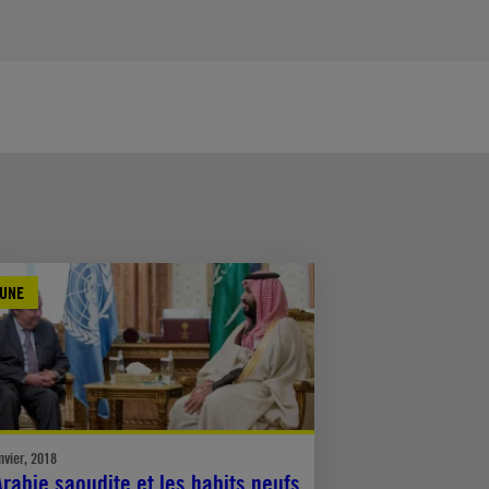
BUNE
nvier, 2018
Arabie saoudite et les habits neufs