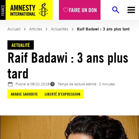
Aller
FAIRE UN DON
au
contenu
Accueil
Articles
Actualités
Raif Badawi : 3 ans plus tard
ACTUALITÉ
Raif Badawi : 3 ans plus
tard
Publié le
08.01.2018
Temps de lecture estimé : 2 minutes
ARABIE SAOUDITE
LIBERTÉ D'EXPRESSION