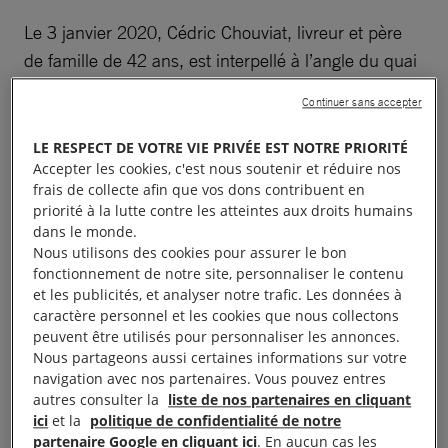
Le 3 janvier 2020, Cédric Chouviat, livreur et père
de famille de 42 ans, est interpellé à l’angle du quai
Branly et de l’avenue de Suffren, à Paris. Des
Continuer sans accepter
images vidéo montrent qu’il subit alors un plaquage
ventral. Après avoir été maintenu au sol pendant
LE RESPECT DE VOTRE VIE PRIVÉE EST NOTRE PRIORITÉ
Accepter les cookies, c'est nous soutenir et réduire nos
plusieurs minutes, il fait un malaise cardiaque et
frais de collecte afin que vos dons contribuent en
succombe deux jours plus tard. Une autopsie du
priorité à la lutte contre les atteintes aux droits humains
Parquet de Paris indique que son décès serait lié à
dans le monde.
Nous utilisons des cookies pour assurer le bon
une asphyxie avec une fracture du larynx.
fonctionnement de notre site, personnaliser le contenu
et les publicités, et analyser notre trafic. Les données à
caractère personnel et les cookies que nous collectons
peuvent être utilisés pour personnaliser les annonces.
Un usage de la force
Nous partageons aussi certaines informations sur votre
navigation avec nos partenaires. Vous pouvez entres
disproportionné
autres consulter la
liste de nos partenaires en cliquant
ici
et la
politique de confidentialité de notre
partenaire Google en cliquant ici
. En aucun cas les