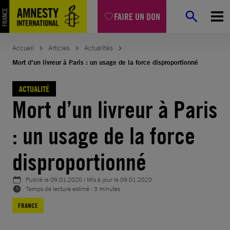
Aller
FAIRE UN DON
au
contenu
Accueil
Articles
Actualités
Mort d’un livreur à Paris : un usage de la force disproportionné
ACTUALITÉ
Mort d’un livreur à Paris
: un usage de la force
disproportionné
Publié le
09.01.2020
| Mis à jour le
09.01.2020
Temps de lecture estimé : 3 minutes
FRANCE