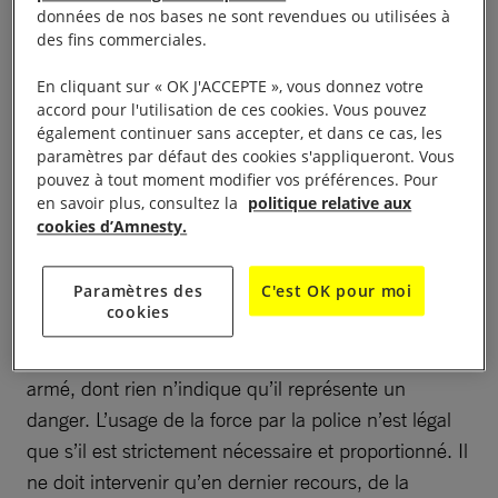
données de nos bases ne sont revendues ou utilisées à
Depuis des années, nous alertons pourtant sur
des fins commerciales.
l’utilisation du plaquage ventral. Cette technique est
dangereuse car elle présente un risque d’asphyxie
En cliquant sur « OK J'ACCEPTE », vous donnez votre
accord pour l'utilisation de ces cookies. Vous pouvez
et peut être, dans certains cas, mortelle.
également continuer sans accepter, et dans ce cas, les
paramètres par défaut des cookies s'appliqueront. Vous
À lire aussi :
Quels sont les risques d’un plaquage ventral ?
pouvez à tout moment modifier vos préférences. Pour
en savoir plus, consultez la
politique relative aux
cookies d’Amnesty.
Une pratique pouvant gravement blesser voire tuer
quelqu’un ne peut être utilisée que pour protéger la
Paramètres des
C'est OK pour moi
vie d’autres personnes. Il est donc tout à fait
cookies
disproportionné de recourir au plaquage ventral
dans le cadre de l’interpellation d’un homme non
armé, dont rien n’indique qu’il représente un
danger. L’usage de la force par la police n’est légal
que s’il est strictement nécessaire et proportionné. Il
ne doit intervenir qu’en dernier recours, de la