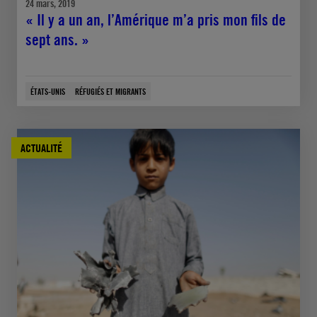
24 mars, 2019
« Il y a un an, l’Amérique m’a pris mon fils de
sept ans. »
ÉTATS-UNIS
RÉFUGIÉS ET MIGRANTS
ACTUALITÉ