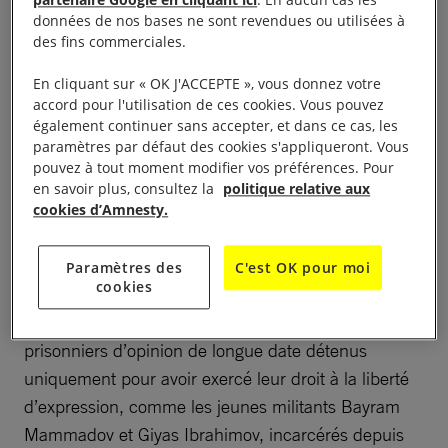
décret le 16 mars à l’occasion de la fête de Norouz
partenaire Google en cliquant ici
. En aucun cas les
données de nos bases ne sont revendues ou utilisées à
(nouvel an perse), accordant la grâce à plus de 400
des fins commerciales.
détenus, dont de jeunes militants et des opposants
politiques, incarcérés à tort pour des accusations
En cliquant sur « OK J'ACCEPTE », vous donnez votre
accord pour l'utilisation de ces cookies. Vous pouvez
forgées de toutes pièces.
également continuer sans accepter, et dans ce cas, les
paramètres par défaut des cookies s'appliqueront. Vous
pouvez à tout moment modifier vos préférences. Pour
en savoir plus, consultez la
politique relative aux
De nombreux militants
cookies d’Amnesty.
libérés
Paramètres des
C'est OK pour moi
cookies
Parmi les personnes libérées figurent des
prisonniers d’opinion de longue date détenus
uniquement pour avoir exercé leur droit à la liberté
d’expression, comme les jeunes militants Bayram
Mammadov et Giyas Ibrahimov, incarcérés depuis