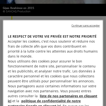
Giyas Ibrahimov en 2015
© SANCAQ Production
La libération de militants incarcérés à
Continuer sans accepter
tort en Azerbaïdjan est un pas en avant
LE RESPECT DE VOTRE VIE PRIVÉE EST NOTRE PRIORITÉ
dans la bonne direction, mais il faut
Accepter les cookies, c'est nous soutenir et réduire nos
faire davantage pour transformer le
frais de collecte afin que vos dons contribuent en
priorité à la lutte contre les atteintes aux droits humains
climat de peur et de répression qui
dans le monde.
règne dans le pays.
Nous utilisons des cookies pour assurer le bon
fonctionnement de notre site, personnaliser le contenu
et les publicités, et analyser notre trafic. Les données à
Mise à jour 30/03/2019 :
Bayram vient d’être de
caractère personnel et les cookies que nous collectons
nouveau arrêté et mis en détention administrative
peuvent être utilisés pour personnaliser les annonces.
Nous partageons aussi certaines informations sur votre
pour une durée de 30 jours
navigation avec nos partenaires. Vous pouvez entres
autres consulter la
liste de nos partenaires en cliquant
Le président azerbaïdjanais Ilham Aliyev a signé un
ici
et la
politique de confidentialité de notre