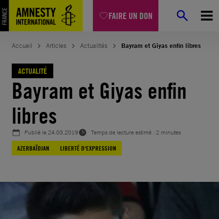
Aller
FAIRE UN DON
au
contenu
Accueil
Articles
Actualités
Bayram et Giyas enfin libres
ACTUALITÉ
Bayram et Giyas enfin
libres
Publié le
24.03.2019
Temps de lecture estimé : 2 minutes
AZERBAÏDJAN
LIBERTÉ D'EXPRESSION