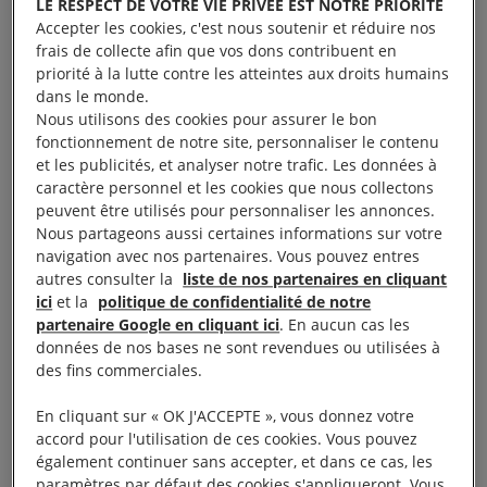
sous des tentes veillaient toujours à ce que j’ai un
LE RESPECT DE VOTRE VIE PRIVÉE EST NOTRE PRIORITÉ
Accepter les cookies, c'est nous soutenir et réduire nos
verre d’eau ou de jus. Et les Syriens – dont
frais de collecte afin que vos dons contribuent en
l’insensibilité à la caféine reste un mystère pour moi
priorité à la lutte contre les atteintes aux droits humains
! – me préparaient un nombre infini de tasses de
dans le monde.
Nous utilisons des cookies pour assurer le bon
café parfumé à la cardamome.
fonctionnement de notre site, personnaliser le contenu
et les publicités, et analyser notre trafic. Les données à
Ce sens de l’accueil des étrangers ne se limite pas à
caractère personnel et les cookies que nous collectons
peuvent être utilisés pour personnaliser les annonces.
la nourriture. Un groupe de Syriens vivant sous des
Nous partageons aussi certaines informations sur votre
couvertures sur les bords de la route, dans le sud de
navigation avec nos partenaires. Vous pouvez entres
la Turquie, ont insisté pour qu’on me laisse une
autres consulter la
liste de nos partenaires en cliquant
ici
et la
politique de confidentialité de notre
place pour m’asseoir sur le fin matelas poussiéreux
partenaire Google en cliquant ici
. En aucun cas les
– leur unique mobilier. En Indonésie, des Rohingyas
données de nos bases ne sont revendues ou utilisées à
du Myanmar nous ont accueillis dans leurs abris et
des fins commerciales.
ont passé des heures à nous raconter leur histoire,
En cliquant sur « OK J'ACCEPTE », vous donnez votre
entre traumatismes et espoir. Lorsque je me suis
accord pour l'utilisation de ces cookies. Vous pouvez
rendue à Francfort pour rencontrer un demandeur
également continuer sans accepter, et dans ce cas, les
paramètres par défaut des cookies s'appliqueront. Vous
d’asile dont j’avais suivi le périple depuis la Syrie, il