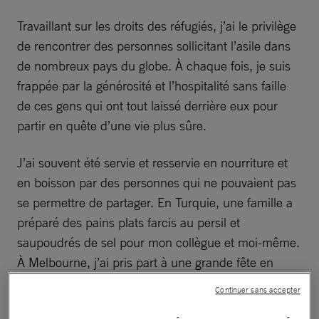
Travaillant sur les droits des réfugiés, j’ai le privilège
de rencontrer des personnes sollicitant l’asile dans
de nombreux pays du globe. À chaque fois, je suis
frappée par la générosité et l’hospitalité sans faille
de ces gens qui ont tout laissé derrière eux pour
partir en quête d’une vie plus sûre.
J’ai souvent été servie et resservie en nourriture et
en boisson par des personnes qui ne pouvaient pas
se permettre de partager. En Turquie, une famille a
préparé des pains plats farcis au persil et
saupoudrés de sel pour mon collègue et moi-même.
À Melbourne, j’ai pris part à une grande fête en
l’honneur d’un homme qui avait enfin pu retrouver
Continuer sans accepter
sa famille. En Turquie, des personnes qui vivaient