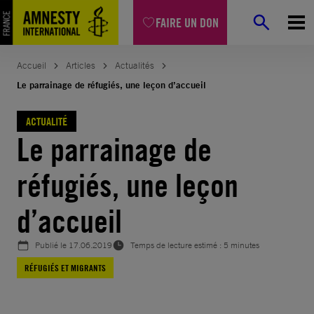
Aller
FAIRE UN DON
au
contenu
Accueil
Articles
Actualités
Le parrainage de réfugiés, une leçon d’accueil
ACTUALITÉ
Le parrainage de
réfugiés, une leçon
d’accueil
Publié le
17.06.2019
Temps de lecture estimé : 5 minutes
RÉFUGIÉS ET MIGRANTS