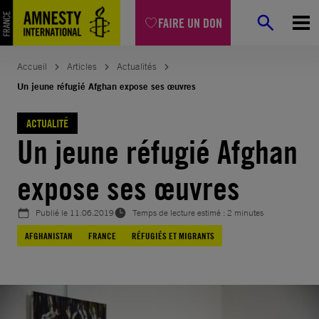
Aller
FAIRE UN DON
au
contenu
Accueil
Articles
Actualités
Un jeune réfugié Afghan expose ses œuvres
ACTUALITÉ
Un jeune réfugié Afghan
expose ses œuvres
Publié le
11.06.2019
Temps de lecture estimé : 2 minutes
AFGHANISTAN
FRANCE
RÉFUGIÉS ET MIGRANTS