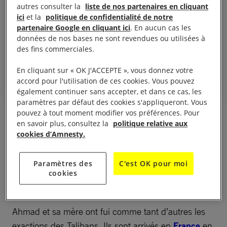
commune pour pouvoir parler du
autres consulter la
liste de nos partenaires en cliquant
ici
et la
politique de confidentialité de notre
hurlement intérieur des gens, de
partenaire Google en cliquant ici
. En aucun cas les
la crise d’identité, de
données de nos bases ne sont revendues ou utilisées à
des fins commerciales.
l’immigration.
Ahmad présente son travail
En cliquant sur « OK J'ACCEPTE », vous donnez votre
accord pour l'utilisation de ces cookies. Vous pouvez
également continuer sans accepter, et dans ce cas, les
paramètres par défaut des cookies s'appliqueront. Vous
pouvez à tout moment modifier vos préférences. Pour
en savoir plus, consultez la
politique relative aux
cookies d’Amnesty.
Une soirée pleine
Paramètres des
C'est OK pour moi
cookies
d’émotions
Ahmad et sa mère ont fui comme tant d’autres les
exactions des Talibans. Ils sont arrivés en
France
en