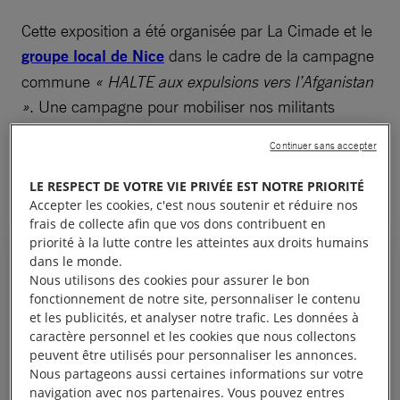
Cette exposition a été organisée par La Cimade et le
groupe local de Nice
dans le cadre de la campagne
commune
« HALTE aux expulsions vers l’Afganistan
»
. Une campagne pour mobiliser nos militants
contre le renvoi de
réfugiés
afghans vers leur pays
Continuer sans accepter
d’origine où les populations civiles paient le prix
lourd de la guerre (11 000 victimes civiles en 2018).
LE RESPECT DE VOTRE VIE PRIVÉE EST NOTRE PRIORITÉ
Accepter les cookies, c'est nous soutenir et réduire nos
frais de collecte afin que vos dons contribuent en
priorité à la lutte contre les atteintes aux droits humains
dans le monde.
Nous utilisons des cookies pour assurer le bon
fonctionnement de notre site, personnaliser le contenu
Quand je suis arrivé en France, je
et les publicités, et analyser notre trafic. Les données à
ne parlais pas un mot de
caractère personnel et les cookies que nous collectons
peuvent être utilisés pour personnaliser les annonces.
français. J’ai alors trouvé la
Nous partageons aussi certaines informations sur votre
peinture comme langue
navigation avec nos partenaires. Vous pouvez entres