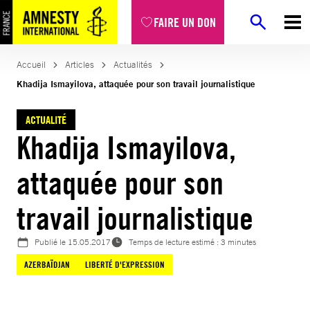
Aller
FAIRE UN DON
au
contenu
Accueil
Articles
Actualités
Khadija Ismayilova, attaquée pour son travail journalistique
ACTUALITÉ
Khadija Ismayilova,
attaquée pour son
travail journalistique
Publié le
15.05.2017
Temps de lecture estimé : 3 minutes
AZERBAÏDJAN
LIBERTÉ D'EXPRESSION